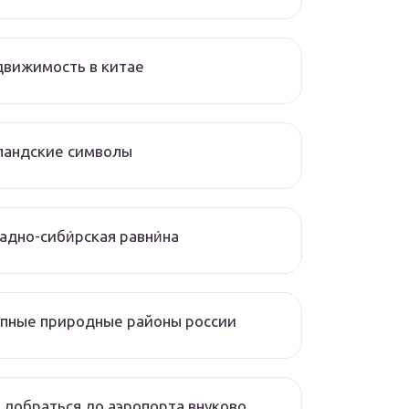
вижимость в китае
ландские символы
падно-сиби́рская равни́на
пные природные районы россии
 добраться до аэропорта внуково