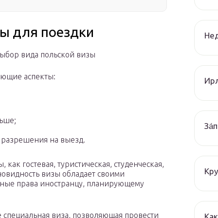
ы для поездки
Нед
выбор вида польской визы
ующие аспекты:
Ир
ьше;
За́
 разрешения на выезд.
 как гостевая, туристическая, студенческая,
Кру
зновидность визы обладает своими
нные права иностранцу, планирующему
е специальная виза, позволяющая провести
Как