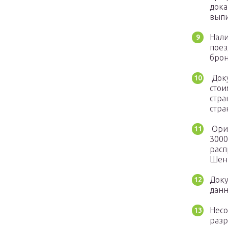
дока
выпи
Нали
поез
брон
Доку
стои
стра
стра
Ориг
3000
расп
Шенг
Доку
данн
Несо
разр