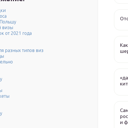
дки
оса
От
 Польшу
й визы
к от 2021 года
Как
я разных типов виз
ше
ды
тельно
«да
у
ки
ы
кеты
Сам
у
рос
и 