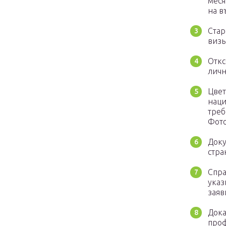
меся
на в
Стар
визы
Откс
лич
Цвет
наци
треб
Фото
Доку
стра
Спра
указ
заяв
Дока
проф