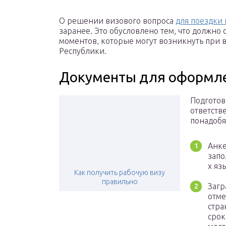
О решении визового вопроса
для поездки
заранее. Это обусловлено тем, что должно
моментов, которые могут возникнуть при 
Республики.
Документы для оформле
Подготов
ответств
понадобя
Анке
запо
х яз
Как получить рабочую визу
правильно
Загр
отме
стра
срок