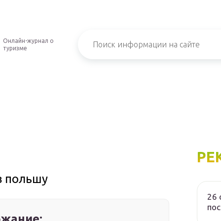
Онлайн-журнал о
туризме
РЕ
в польшу
26 
пос
жание: