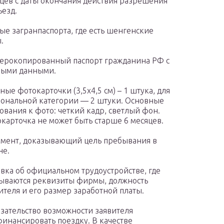
цев с даты окончания действия разрешения
ъезд.
ые загранпаспорта, где есть шенгенские
.
ерокопированный паспорт гражданина РФ с
ными данными.
ные фотокарточки (3,5х4,5 см) – 1 штука, для
ональной категории — 2 штуки. Основные
ования к фото: четкий кадр, светлый фон.
карточка не может быть старше 6 месяцев.
мент, доказывающий цель пребывания в
не.
вка об официальном трудоустройстве, где
ываются реквизиты фирмы, должность
ителя и его размер заработной платы.
зательство возможности заявителя
инансировать поездку. В качестве