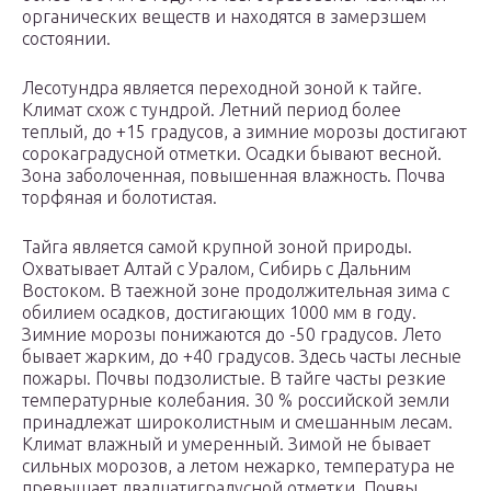
органических веществ и находятся в замерзшем
состоянии.
Лесотундра является переходной зоной к тайге.
Климат схож с тундрой. Летний период более
теплый, до +15 градусов, а зимние морозы достигают
сорокаградусной отметки. Осадки бывают весной.
Зона заболоченная, повышенная влажность. Почва
торфяная и болотистая.
Тайга является самой крупной зоной природы.
Охватывает Алтай с Уралом, Сибирь с Дальним
Востоком. В таежной зоне продолжительная зима с
обилием осадков, достигающих 1000 мм в году.
Зимние морозы понижаются до -50 градусов. Лето
бывает жарким, до +40 градусов. Здесь часты лесные
пожары. Почвы подзолистые. В тайге часты резкие
температурные колебания. 30 % российской земли
принадлежат широколистным и смешанным лесам.
Климат влажный и умеренный. Зимой не бывает
сильных морозов, а летом нежарко, температура не
превышает двадцатиградусной отметки. Почвы