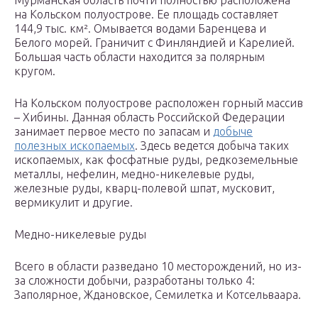
Мурманская область почти полностью расположена
на Кольском полуострове. Ее площадь составляет
144,9 тыс. км². Омывается водами Баренцева и
Белого морей. Граничит с Финляндией и Карелией.
Большая часть области находится за полярным
кругом.
На Кольском полуострове расположен горный массив
– Хибины. Данная область Российской Федерации
занимает первое место по запасам и
добыче
полезных ископаемых
. Здесь ведется добыча таких
ископаемых, как фосфатные руды, редкоземельные
металлы, нефелин, медно-никелевые руды,
железные руды, кварц-полевой шпат, мусковит,
вермикулит и другие.
Медно-никелевые руды
Всего в области разведано 10 месторождений, но из-
за сложности добычи, разработаны только 4:
Заполярное, Ждановское, Семилетка и Котсельваара.