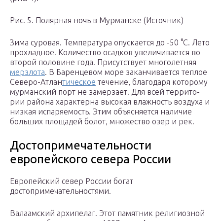
Рис. 5. По­ляр­ная ночь в Мур­ман­ске (Ис­точ­ник)
Зима су­ро­вая. Тем­пе­ра­ту­ра опус­ка­ет­ся до -50 °С. Лето
про­хлад­ное. Ко­ли­че­ство осад­ков уве­ли­чи­ва­ет­ся во
вто­рой по­ло­вине года. При­сут­ству­ет мно­го­лет­няя
мерз­ло­та
. В Ба­рен­це­вом море за­кан­чи­ва­ет­ся теп­лое
Се­ве­ро-Ат­лан­
ти­че­ское
те­че­ние, бла­го­да­ря ко­то­ро­му
мур­ман­ский порт не за­мер­за­ет. Для всей тер­ри­то­
рии рай­о­на ха­рак­тер­на вы­со­кая влаж­ность воз­ду­ха и
низ­кая ис­па­ря­е­мость. Этим объ­яс­ня­ет­ся на­ли­чие
боль­ших пло­ща­дей болот, мно­же­ство озер и рек.
Достопримечательности
европейского севера России
Европейский север России богат
достопримечательностями.
Валаамский архипелаг. Этот памятник религиозной