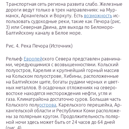
Транс­порт­ная сеть ре­ги­о­на раз­ви­та слабо. Же­лез­ные
до­ро­ги ведут толь­ко в трех на­прав­ле­ни­ях: на Мур­
манск, Ар­хан­гельск и Вор­ку­ту. Есть
воз­мож­ность
ис­
поль­зо­вать су­до­ход­ные реки, такие как Пе­чо­ра (рис.
3) или Се­вер­ная Двина, для вы­хо­да по Бе­ло­мо­ро-
Бал­тий­ско­му ка­на­лу в Белое море.
Рис. 4. Река Пе­чо­ра (Ис­точ­ник)
Ре­льеф
Ев­ро­пей
­ско­го Се­ве­ра пред­став­лен рав­ни­на­
ми, че­ре­ду­ю­щи­ми­ся с воз­вы­шен­но­стя­ми. Коль­ский
по­лу­ост­ров, Ка­ре­лия и круп­ней­ший гор­ный мас­сив
на Коль­ском по­лу­ост­ро­ве, Хи­би­ны, рас­по­ло­жен­ные
на Бал­тий­ском щите, бо­га­ты ру­да­ми чер­ных и цвет­
ных ме­тал­лов. В оса­доч­ных от­ло­же­ни­ях на се­ве­ро-
во­сто­ке на­хо­дят­ся ме­сто­рож­де­ния нефти, угля и
газа. Кли­матрай­о­на до­ста­точ­но суров. Боль­шая часть
Коль­ско­го по­лу­
ост­ро­ва
, Ка­рель­ско­го пе­ре­шей­ка, Ар­
хан­гель­ской об­ла­сти и Рес­пуб­ли­ки Коми рас­по­ло­же­
ны за по­ляр­ным кру­гом. Про­дол­жи­тель­ность по­ляр­
ной ночи здесь может быть от 24 часов до 64 дней
(рис. 4).