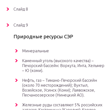
Слайд 8
Слайд 9
Природные ресурсы СЭР
Минеральные
Каменный уголь (высокого качества) –
Печорский бассейн: Воркута, Инта, Хельмер
– Ю (коми).
Нефть, газ – Тимано-Печорский бассейн
(около 70 месторождений); Вуктыл,
Возейское, Усинск (Коми); Лаявожское,
Песчаноозерское (Нинецкий АО).
Железные руды составляют 5% российских
запасов: Костомукша (Карелия); Ковдор,