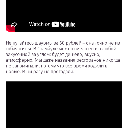
Не пугайтесь шаурмы за 60 рублей – она точно не из
собачатины. В Стамбуле можно смело есть в любой
закусочной за углом: будет дешево, вкусно,
атмосферно. Мы даже названия ресторанов никогда
не запоминали, потому что все время ходили в
новые. И ни разу не прогадали.