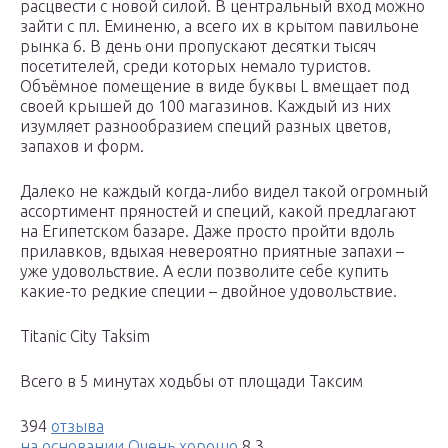
расцвести с новой силой. В центральный вход можно
зайти с пл. Еминеню, а всего их в крытом павильоне
рынка 6. В день они пропускают десятки тысяч
посетителей, среди которых немало туристов.
Объёмное помещение в виде буквы L вмещает под
своей крышей до 100 магазинов. Каждый из них
изумляет разнообразием специй разных цветов,
запахов и форм.
Далеко не каждый когда-либо видел такой огромный
ассортимент пряностей и специй, какой предлагают
на Египетском базаре. Даже просто пройти вдоль
прилавков, вдыхая невероятно приятные запахи –
уже удовольствие. А если позволите себе купить
какие-то редкие специи – двойное удовольствие.
Titanic City Taksim
Всего в 5 минутах ходьбы от площади Таксим
394
отзыва
на основании Очень хорошо
8,3