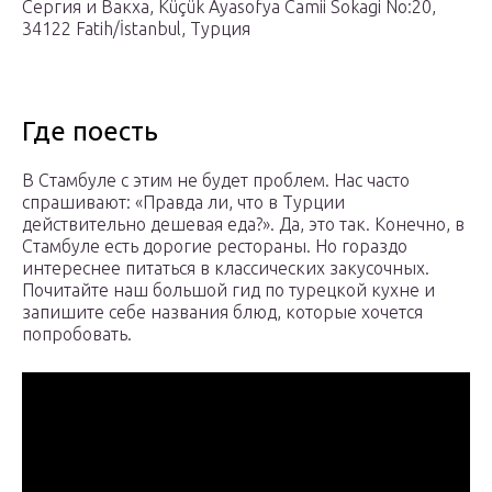
Сергия и Вакха, Küçük Ayasofya Camii Sokagi No:20,
34122 Fatih/İstanbul, Турция
Где поесть
В Стамбуле с этим не будет проблем. Нас часто
спрашивают: «Правда ли, что в Турции
действительно дешевая еда?». Да, это так. Конечно, в
Стамбуле есть дорогие рестораны. Но гораздо
интереснее питаться в классических закусочных.
Почитайте наш большой гид по турецкой кухне и
запишите себе названия блюд, которые хочется
попробовать.