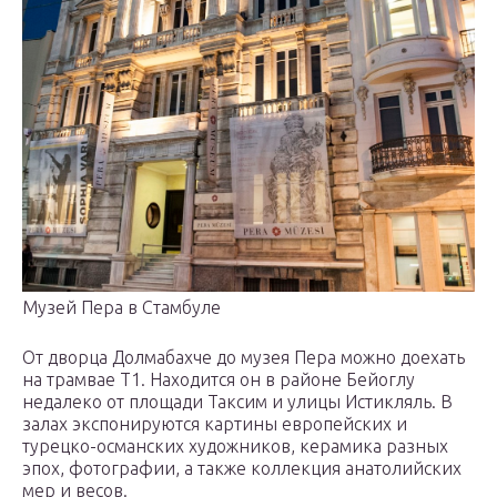
Музей Пера в Стамбуле
От дворца Долмабахче до музея Пера можно доехать
на трамвае Т1. Находится он в районе Бейоглу
недалеко от площади Таксим и улицы Истикляль. В
залах экспонируются картины европейских и
турецко-османских художников, керамика разных
эпох, фотографии, а также коллекция анатолийских
мер и весов.