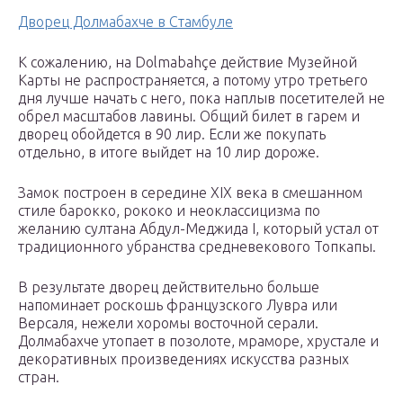
Дворец Долмабахче в Стамбуле
К сожалению, на Dolmabahçe действие Музейной
Карты не распространяется, а потому утро третьего
дня лучше начать с него, пока наплыв посетителей не
обрел масштабов лавины. Общий билет в гарем и
дворец обойдется в 90 лир. Если же покупать
отдельно, в итоге выйдет на 10 лир дороже.
Замок построен в середине XIX века в смешанном
стиле барокко, рококо и неоклассицизма по
желанию султана Абдул-Меджида I, который устал от
традиционного убранства средневекового Топкапы.
В результате дворец действительно больше
напоминает роскошь французского Лувра или
Версаля, нежели хоромы восточной серали.
Долмабахче утопает в позолоте, мраморе, хрустале и
декоративных произведениях искусства разных
стран.