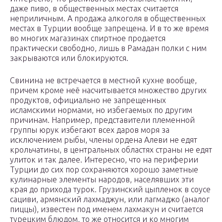
даже пиво, в общественных местах считается
неприличным. А продажа алкоголя в общественных
местах в Турции вообще запрещена. И в то же время
во многих магазинах спиртное продается
практически свободно, лишь в Рамадан полки с ним
закрываются или блокируются.
Свинина не встречается в местной кухне вообще,
причем кроме неё насчитывается множество других
продуктов, официально не запрещенных
исламскими нормами, но избегаемых по другим
причинам. Например, представители племенной
группы юрук избегают всех даров моря за
исключением рыбы, члены ордена Алеви не едят
крольчатины, в центральных областях страны не едят
улиток и так далее. Интересно, что на периферии
Турции до сих пор сохраняются хорошо заметные
кулинарные элементы народов, населявших эти
края до прихода турок. Грузинский цыпленок в соусе
сациви, армянский лахмаджун, или лагмаджо (аналог
пиццы), известен под именем лахмакун и считается
турецким блюдом, то же относится и ко многим