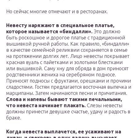
Но сейчас многие отмечают и в ресторанах.
Невесту наряжают в специальное платье,
которое называется «биндалли».
Это должно
быть роскошное и дорогое платье с традиционной
вышивкой ручной работы. Как правило, «биндалли»
в качестве семейной реликвии сохраняется в семье
на протяжении долгих лет. Лицо невесты покрывает
красная вуаль с пайетками и золотыми блестками
или вышивкой. Саму хну для обряда в дом приносят
родственники жениха на серебряном подносе.
Приносят подносы с фруктами, орешками и прочими
сладостями. Гостям предлагается восточная выпечка и
марципаны. Затем начинаются песни и причитания.
Слова и напевы бывают такими печальными,
что невеста начинает плакать.
Слезы невесты
должны принести девушке счастье, удачу и радость в
браке.
Когда невеста выплачется, ее усаживают на
диван, и свекровь в одну ладонь высыпает