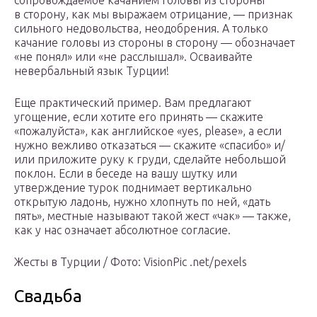
сопровождаемое качанием головы из стороны
в сторону, как мы выражаем отрицание, — признак
сильного недовольства, неодобрения. А только
качание головы из стороны в сторону — обозначает
«не понял» или «не расслышал». Осваивайте
невербальный язык Турции!
Еще практический пример. Вам предлагают
угощение, если хотите его принять — скажите
«пожалуйста», как английское «yes, please», а если
нужно вежливо отказаться — скажите «спасибо» и/
или приложите руку к груди, сделайте небольшой
поклон. Если в беседе на вашу шутку или
утверждение турок поднимает вертикально
открытую ладонь, нужно хлопнуть по ней, «дать
пять», местные называют такой жест «чак» — также,
как у нас означает абсолютное согласие.
Жесты в Турции / Фото: VisionPic .net/pexels
Свадьба