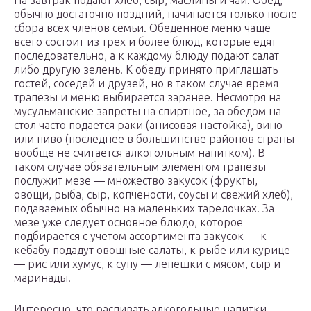
На завтрак подают хлеб, сыр, маслины и чай. Обед,
обычно достаточно поздний, начинается только после
сбора всех членов семьи. Обеденное меню чаще
всего состоит из трех и более блюд, которые едят
последовательно, а к каждому блюду подают салат
либо другую зелень. К обеду принято приглашать
гостей, соседей и друзей, но в таком случае время
трапезы и меню выбирается заранее. Несмотря на
мусульманские запреты на спиртное, за обедом на
стол часто подается раки (анисовая настойка), вино
или пиво (последнее в большинстве районов страны
вообще не считается алкогольным напитком). В
таком случае обязательным элементом трапезы
послужит мезе — множество закусок (фрукты,
овощи, рыба, сыр, копчености, соусы и свежий хлеб),
подаваемых обычно на маленьких тарелочках. За
мезе уже следует основное блюдо, которое
подбирается с учетом ассортимента закусок — к
кебабу подадут овощные салаты, к рыбе или курице
— рис или хумус, к супу — лепешки с мясом, сыр и
маринады.
Интересно, что распивать алкогольные напитки,