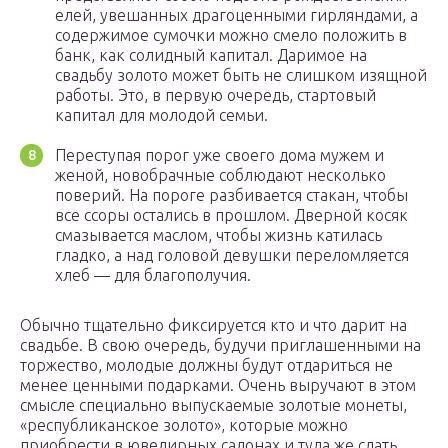
елей, увешанных драгоценными гирляндами, а
содержимое сумочки можно смело положить в
банк, как солидный капитал. Даримое на
свадьбу золото может быть не слишком изящной
работы. Это, в первую очередь, стартовый
капитал для молодой семьи.
Переступая порог уже своего дома мужем и
женой, новобрачные соблюдают несколько
поверий. На пороге разбивается стакан, чтобы
все ссоры остались в прошлом. Дверной косяк
смазывается маслом, чтобы жизнь катилась
гладко, а над головой девушки переломляется
хлеб — для благополучия.
Обычно тщательно фиксируется кто и что дарит на
свадьбе. В свою очередь, будучи приглашенными на
торжество, молодые должны будут отдариться не
менее ценными подарками. Очень выручают в этом
смысле специально выпускаемые золотые монеты,
«республиканское золото», которые можно
приобрести в ювелирных салонах и туда же сдать