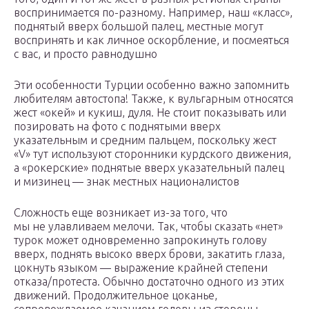
воспринимается по-разному. Например, наш «класс»,
поднятый вверх большой палец, местные могут
воспринять и как личное оскорбление, и посмеяться
с вас, и просто равнодушно
Эти особенности Турции особенно важно запомнить
любителям автостопа! Также, к вульгарным относятся
жест «окей» и кукиш, дуля. Не стоит показывать или
позировать на фото с поднятыми вверх
указательным и средним пальцем, поскольку жест
«V» тут используют сторонники курдского движения,
а «рокерские» поднятые вверх указательный палец
и мизинец — знак местных националистов
Сложность еще возникает из-за того, что
мы не улавливаем мелочи. Так, чтобы сказать «нет»
турок может одновременно запрокинуть голову
вверх, поднять высоко вверх брови, закатить глаза,
цокнуть языком — выражение крайней степени
отказа/протеста. Обычно достаточно одного из этих
движений. Продолжительное цоканье,