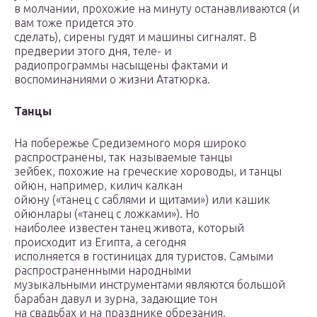
в молчании, прохожие на минуту останавливаются (и
вам тоже придется это
сделать), сирены гудят и машины сигналят. В
предверии этого дня, теле- и
радиопрограммы насыщены фактами и
воспоминаниями о жизни Ататюрка.
Танцы
На побережье Средиземного моря широко
распространены, так называемые танцы
зейбек, похожие на греческие хороводы, и танцы
ойюн, например, килич калкан
ойюну («танец с саблями и щитами») или кашик
ойюнлары («танец с ложками»). Но
наиболее известен танец живота, который
происходит из Египта, а сегодня
исполняется в гостиницах для туристов. Самыми
распространенными народными
музыкальными инструментами являются большой
барабан давул и зурна, задающие тон
на свадьбах и на празднике обрезания.