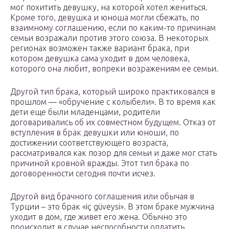
мог похитить девушку, на которой хотел жениться.
Кроме того, девушка и юноша могли сбежать, по
взаимному соглашению, если по каким-то причинам
семьи возражали против этого союза. В некоторых
регионах возможен также вариант брака, при
котором девушка сама уходит в дом человека,
которого она любит, вопреки возражениям ее семьи.
Другой тип брака, который широко практиковался в
прошлом — «обручение с колыбели». В то время как
дети еще были младенцами, родители
договаривались об их совместном будущем. Отказ от
вступления в брак девушки или юноши, по
достижении соответствующего возраста,
рассматривался как позор для семьи и даже мог стать
причиной кровной вражды. Этот тип брака по
договоренности сегодня почти исчез.
Другой вид брачного соглашения или обычая в
Турции – это брак «iç güveysi». В этом браке мужчина
уходит в дом, где живет его жена. Обычно это
происходит в случае неспособности оплатить