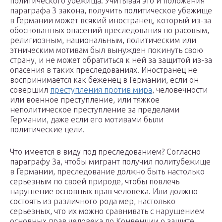
политического убежища. Учитывая это и положения
параграфа 3 закона, получить политическое убежище
в Германии может всякий иностранец, который из-за
обоснованных опасений преследования по расовым,
религиозным, национальным, политическим или
этническим мотивам был вынужден покинуть свою
страну, и не может обратиться к ней за защитой из-за
опасения в таких преследованиях. Иностранец не
воспринимается как беженец в Германии, если он
совершил
преступления против мира
, человечности
или военное преступление, или тяжкое
неполитическое преступление за пределами
Германии, даже если его мотивами были
политические цели.
Что имеется в виду под преследованием? Согласно
параграфу 3а, чтобы мигрант получил политубежище
в Германии, преследование должно быть настолько
серьезным по своей природе, чтобы повлечь
нарушение основных прав человека. Или должно
состоять из различного рода мер, настолько
серьезных, что их можно сравнивать с нарушением
основных прав человека по Конвенции о защите