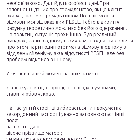
необов’язково. Далі йдуть особисті дані.При
заповненні даних про громадянство, якщо клієнт
вказує, що не є громадянином Польщі, можна
відмовитися від вказівки PESEL. Тобто відкриття
рахунку теоретично можливо без його одержання.
На практиці ситуація трохи інша. Був реальний
випадок, коли в одному і тому ж місті одна і та людина
протягом пари годин отримала відмову в одному з
відділень Міленіуму з-за відсутності PESEL, але без
проблем відкрила в іншому
Уточнювати цей момент краще на місці.
«Галочку» в кінці сторінці, про згоду з умовами,
ставити обов’язково.
На наступній сторінці вибирається тип документа –
закордонний паспорт і уважно заповнюються інші
поля:
паспортні дані;
дівоче прізвище матері;
чи ви є податковим резидентом США;