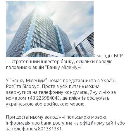
Сьогодні BCP
— стратегічний інвестор банку, оскільки володіє
половиною акцій “Банку Міленіум”.
У “Банку Міленіум” немає представництв в Україні,
Росії та Білорусі. Проте з усіх питань можна
звернутися на телефонну консультаційну лінію за
номером +48 225984045, де клієнтів обслужать
українською або російською мовою.
При достатньому володінні польською мовою,
інформація про банк доступна на офіційному сайті або
за телефоном 801331331.