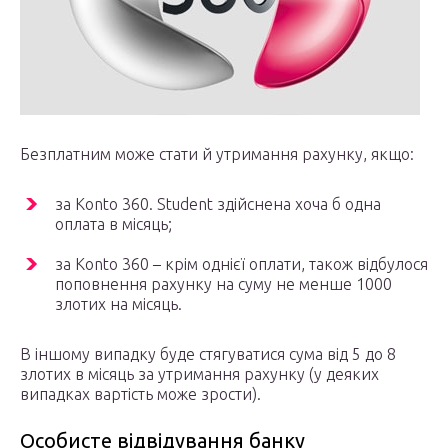
Безплатним може стати й утримання рахунку, якщо:
за Konto 360. Student здійснена хоча б одна
оплата в місяць;
за Konto 360 – крім однієї оплати, також відбулося
поповнення рахунку на суму не менше 1000
злотих на місяць.
В іншому випадку буде стягуватися сума від 5 до 8
злотих в місяць за утримання рахунку (у деяких
випадках вартість може зрости).
Особисте відвідування банку