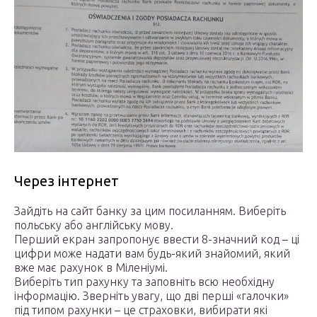
Через інтернет
Зайдіть на сайт банку за цим посиланням. Виберіть
польську або англійську мову.
Перший екран запропонує ввести 8-значний код – ці
цифри може надати вам будь-який знайомий, який
вже має рахунок в Міленіумі.
Виберіть тип рахунку та заповніть всю необхідну
інформацію. Зверніть увагу, що дві перші «галочки»
під типом рахунки – це страховки, вибирати які