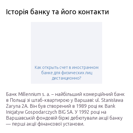
Історія банку та його контакти
Как открыть счет в иностранном
банке для физических лиц
дистанционно?
Банк Millennium s. a. – найбільший комерційний банк
в Польщі зі штаб-квартирою у Варшаві: ul. Stanisława
Żaryna 2A. Він був створений в 1989 році як Bank
Inicjatyw Gospodarczych BIG SA. У 1992 році на
Варшавській фондовій біржі дебютували акції банку
— перші акції фінансової установи.