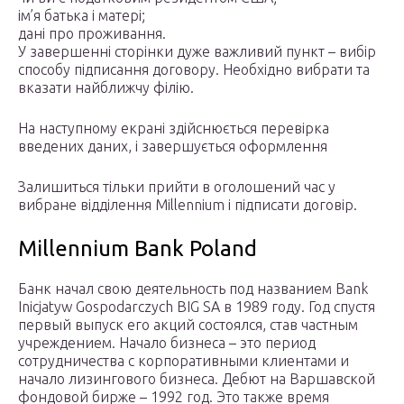
ім’я батька і матері;
дані про проживання.
У завершенні сторінки дуже важливий пункт – вибір
способу підписання договору. Необхідно вибрати та
вказати найближчу філію.
На наступному екрані здійснюється перевірка
введених даних, і завершується оформлення
Залишиться тільки прийти в оголошений час у
вибране відділення Millennium і підписати договір.
Millennium Bank Poland
Банк начал свою деятельность под названием Bank
Inicjatyw Gospodarczych BIG SA в 1989 году. Год спустя
первый выпуск его акций состоялся, став частным
учреждением. Начало бизнеса – это период
сотрудничества с корпоративными клиентами и
начало лизингового бизнеса. Дебют на Варшавской
фондовой бирже – 1992 год. Это также время