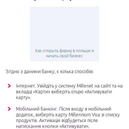
Как открыть фирму в польше и
начать свой бизнес
Згідно з даними банку, є кілька способів:
Інтернет. Увійдіть у систему Millenet на сайті та на
вкладці «Карти» виберіть опцію «Активувати
карту».
Мобільний банкінг. Після входу в мобільний
додаток, виберіть карту Millennium Visa зі списку
продуктів. Активація відбудеться після
натискання кнопки «Активувати».