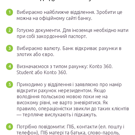
Вибираємо найближче відділення. Зробити це
можна на офіційному сайті банку.
Готуємо документи. Для іноземця необхідно мати
при собі закордонний паспорт.
Вибираємо валюту. Банк відкриває рахунки в
злотих або євро.
Визначаємося з типом рахунку: Konto 360.
Student або Konto 360.
Приходимо у відділення і заявляємо про намір
відкрити рахунок нерезидентом. Якщо
володіння польською мовою поки не на
високому рівні, не варто зневірятися. Як
правило, операціоністки звикли до таких клієнтів
— терпляче вислухають і підкажуть.
Потрібно повідомити: ПІБ, контакти (ел. пошту і
телефон), ПІБ матері та батька, слово-пароль,