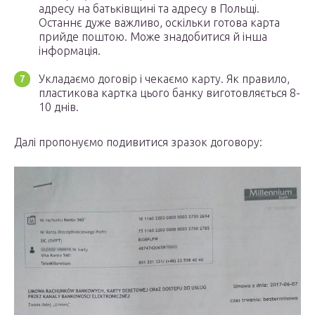
адресу на батьківщині та адресу в Польщі.
Останнє дуже важливо, оскільки готова карта
прийде поштою. Може знадобитися й інша
інформація.
Укладаємо договір і чекаємо карту. Як правило,
пластикова картка цього банку виготовляється 8-
10 днів.
Далі пропонуємо подивитися зразок договору: