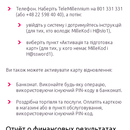
Телефон. Наберіть TeleMillennium на 801 331 331
(або +48 22 598 40 40), а потім:
увійдіть у систему і дотримуйтесь інструкцій
(для тих, хто володіє MilleKod і H@sło1),
виберіть пункт «Активація та підготовка
карт» (для тих, у кого немає MilleKod і
H@ssword1).
Ви також можете активувати карту відновлення:
Банкомат. Виконайте будь-яку операцію,
використовуючи існуючий PIN-коду в банкоматі.
Роздрібна торгівля та послуги. Оплатіть карткою
в магазині або в пункті обслуговування,
використовуючи існуючий PIN-код.
Отчёт о финансовых результатах