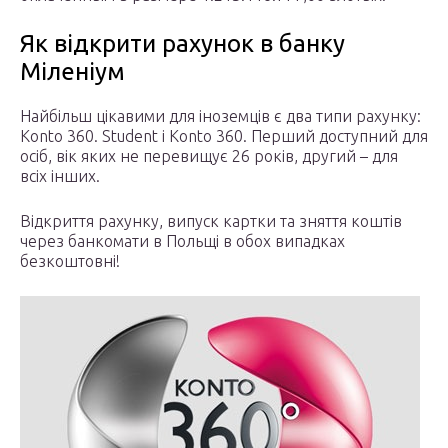
Як відкрити рахунок в банку
Міленіум
Найбільш цікавими для іноземців є два типи рахунку:
Konto 360. Student і Konto 360. Перший доступний для
осіб, вік яких не перевищує 26 років, другий – для
всіх інших.
Відкриття рахунку, випуск картки та зняття коштів
через банкомати в Польщі в обох випадках
безкоштовні!