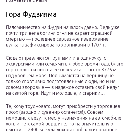
познавайте с нами
Гора Фудзияма
Паломничество на Фудзи началось давно. Ведь уже
почти три века богиня огня не карает страшной
смертью — последнее серьезное извержение
вулкана зафиксировано хрониками в 1707 г.
Сюда отправляются группами и в одиночку, с
экскурсиями или семьями в любое время года, благо,
гора полога и высота ее невелика — всего 3776 м
над уровнем моря. Поднимаются на вершину не
только спортивно подготовленные люди, но и не
совсем здоровые — в надежде оставить свой недуг
на святой горе. Идут и молодые, и старики…
Те, кому трудновато, могут приобрести у торговцев
посох (заодно и сувенир останется!). Совсем
немощных везут к месту назначения на автомобиле,
хоть и не к самой вершине, но на значительную
высоту — 2400 м, куда доходит асфальтированное