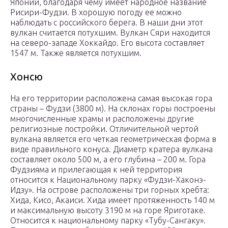
Японии, благодаря чему имеет народное название
Рисири-Фудзи. В хорошую погоду ее можно
наблюдать с российского берега. В наши дни этот
вулкан считается потухшим. Вулкан Сяри находится
на северо-западе Хоккайдо. Его высота составляет
1547 м. Также является потухшим.
Хонсю
На его территории расположена самая высокая гора
страны – Фудзи (3800 м). На склонах горы построены
многочисленные храмы и расположены другие
религиозные постройки. Отличительной чертой
вулкана является его четкая геометрическая форма в
виде правильного конуса. Диаметр кратера вулкана
составляет около 500 м, а его глубина – 200 м. Гора
Фудзияма и прилегающая к ней территория
относится к Национальному парку «Фудзи-Хаконэ-
Идзу». На острове расположены три горных хребта:
Хида, Кисо, Акаиси. Хида имеет протяженность 140 м
и максимальную высоту 3190 м на горе Яриготаке.
Относится к национальному парку «Тубу-Сангаку».