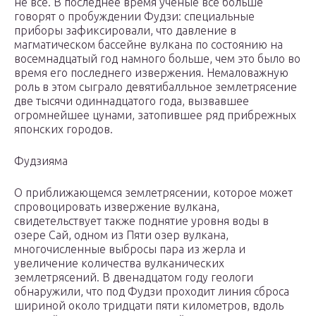
не все. В последнее время учёные все больше
говорят о пробуждении Фудзи: специальные
приборы зафиксировали, что давление в
магматическом бассейне вулкана по состоянию на
восемнадцатый год намного больше, чем это было во
время его последнего извержения. Немаловажную
роль в этом сыграло девятибалльное землетрясение
две тысячи одиннадцатого года, вызвавшее
огромнейшее цунами, затопившее ряд прибрежных
японских городов.
Фудзияма
О приближающемся землетрясении, которое может
спровоцировать извержение вулкана,
свидетельствует также поднятие уровня воды в
озере Сай, одном из Пяти озер вулкана,
многочисленные выбросы пара из жерла и
увеличение количества вулканических
землетрясений. В двенадцатом году геологи
обнаружили, что под Фудзи проходит линия сброса
шириной около тридцати пяти километров, вдоль