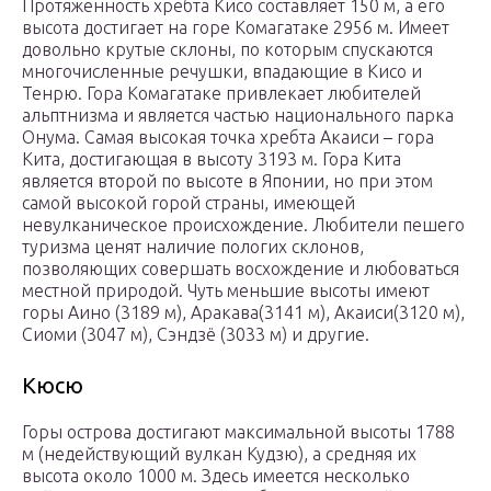
Протяженность хребта Кисо составляет 150 м, а его
высота достигает на горе Комагатаке 2956 м. Имеет
довольно крутые склоны, по которым спускаются
многочисленные речушки, впадающие в Кисо и
Тенрю. Гора Комагатаке привлекает любителей
альптнизма и является частью национального парка
Онума. Самая высокая точка хребта Акаиси – гора
Кита, достигающая в высоту 3193 м. Гора Кита
является второй по высоте в Японии, но при этом
самой высокой горой страны, имеющей
невулканическое происхождение. Любители пешего
туризма ценят наличие пологих склонов,
позволяющих совершать восхождение и любоваться
местной природой. Чуть меньшие высоты имеют
горы Аино (3189 м), Аракава(3141 м), Акаиси(3120 м),
Сиоми (3047 м), Сэндзё (3033 м) и другие.
Кюсю
Горы острова достигают максимальной высоты 1788
м (недействующий вулкан Кудзю), а средняя их
высота около 1000 м. Здесь имеется несколько