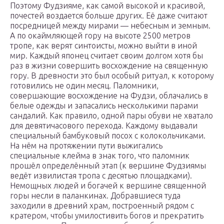
Поэтому Фудзияме, как самой высокой и красивой,
почестей воздается больше других. Её даже считают
посредницей между мирами — небесным и земным.
А по окаймляющей гору на высоте 2500 метров
тропе, как верят синтоисты, можно выйти в иной
мир. Каждый японец считает своим долгом хотя бы
раз в жизни совершить восхождение на священную
гору. В древности это был особый ритуал, к которому
готовились не один месяц. Паломники,
совершающие восхождение на Фудзи, облачались в
белые одежды и запасались несколькими парами
сандалий. Как правило, одной пары обуви не хватало
для девятичасового перехода. Каждому выдавали
специальный бамбуковый посох с колокольчиками.
На нём на протяжении пути выжигались
специальные клейма в знак того, что паломник
прошёл определённый этап (к вершине Фудзиямы
ведёт извилистая тропа с десятью площадками).
Немощных людей и богачей к вершине священной
горы несли в паланкинах. Добравшиеся туда
заходили в древний храм, построенный рядом с
кратером, чтобы умилостивить богов и прекратить