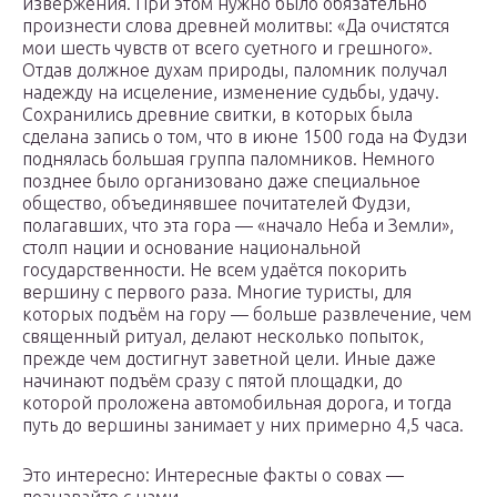
извержения. При этом нужно было обязательно
произнести слова древней молитвы: «Да очистятся
мои шесть чувств от всего суетного и грешного».
Отдав должное духам природы, паломник получал
надежду на исцеление, изменение судьбы, удачу.
Сохранились древние свитки, в которых была
сделана запись о том, что в июне 1500 года на Фудзи
поднялась большая группа паломников. Немного
позднее было организовано даже специальное
общество, объединявшее почитателей Фудзи,
полагавших, что эта гора — «начало Неба и Земли»,
столп нации и основание национальной
государственности. Не всем удаётся покорить
вершину с первого раза. Многие туристы, для
которых подъём на гору — больше развлечение, чем
священный ритуал, делают несколько попыток,
прежде чем достигнут заветной цели. Иные даже
начинают подъём сразу с пятой площадки, до
которой проложена автомобильная дорога, и тогда
путь до вершины занимает у них примерно 4,5 часа.
Это интересно: Интересные факты о совах —