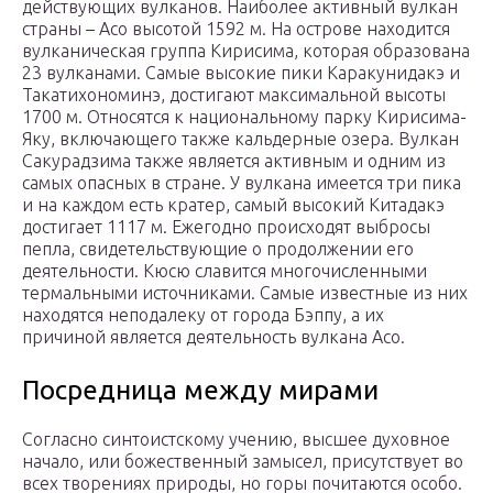
действующих вулканов. Наиболее активный вулкан
страны – Асо высотой 1592 м. На острове находится
вулканическая группа Кирисима, которая образована
23 вулканами. Самые высокие пики Каракунидакэ и
Такатихономинэ, достигают максимальной высоты
1700 м. Относятся к национальному парку Кирисима-
Яку, включающего также кальдерные озера. Вулкан
Сакурадзима также является активным и одним из
самых опасных в стране. У вулкана имеется три пика
и на каждом есть кратер, самый высокий Китадакэ
достигает 1117 м. Ежегодно происходят выбросы
пепла, свидетельствующие о продолжении его
деятельности. Кюсю славится многочисленными
термальными источниками. Самые известные из них
находятся неподалеку от города Бэппу, а их
причиной является деятельность вулкана Асо.
Посредница между мирами
Согласно синтоистскому учению, высшее духовное
начало, или божественный замысел, присутствует во
всех творениях природы, но горы почитаются особо.