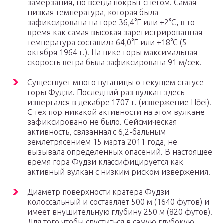
замерзания, но всегда покрыт снегом. Самая
низкая температура, которая была
зафиксирована на горе 36,4°F или +2°С, в то
время как самая высокая зарегистрированная
температура составила 64,0°F или +18°С (5
октября 1964 г.). На пике горы максимальная
скорость ветра была зафиксирована 91 м/сек.
Существует много путаницы о текущем статусе
горы Фудзи. Последний раз вулкан здесь
извергался в декабре 1707 г. (извержение Hōei).
С тех пор никакой активности на этом вулкане
зафиксировано не было. Сейсмическая
активность, связанная с 6,2-бальным
землетрясением 15 марта 2011 года, не
вызывала определенных опасений. В настоящее
время гора Фудзи классифицируется как
активный вулкан с низким риском извержения.
Диаметр поверхности кратера Фудзи
колоссальный и составляет 500 м (1640 футов) и
имеет внушительную глубину 250 м (820 футов).
Для того чтобы спуститься в самую глубокую