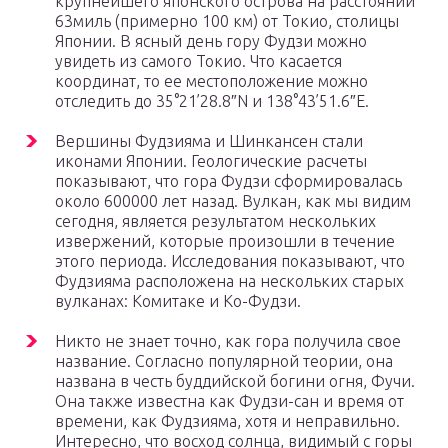
крупнейшего японского острова на расстоянии
63миль (примерно 100 км) от Токио, столицы
Японии. В ясный день гору Фудзи можно
увидеть из самого Токио. Что касается
координат, то ее местоположение можно
отследить до 35°21’28.8″N и 138°43’51.6″Е.
Вершины Фудзияма и Шинкансен стали
иконами Японии. Геологические расчеты
показывают, что гора Фудзи сформировалась
около 600000 лет назад. Вулкан, как мы видим
сегодня, является результатом нескольких
извержений, которые произошли в течение
этого периода. Исследования показывают, что
Фудзияма расположена на нескольких старых
вулканах: Комитаке и Ко-Фудзи.
Никто не знает точно, как гора получила свое
название. Согласно популярной теории, она
названа в честь буддийской богини огня, Фучи.
Она также известна как Фудзи-сан и время от
времени, как Фудзияма, хотя и неправильно.
Интересно, что восход солнца, видимый с горы