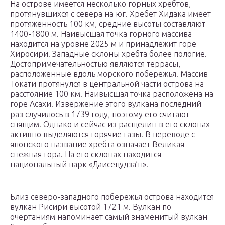
На острове имеется несколько горных хребтов,
протянувшихся с севера на юг. Хребет Хидака имеет
протяженность 100 км, средние высоты составляют
1400-1800 м. Наивысшая точка горного массива
находится на уровне 2025 м и принадлежит горе
Хиросири. Западные склоны хребта более пологие.
Достопримечательностью являются террасы,
расположенные вдоль морского побережья. Массив
Токати протянулся в центральной части острова на
расстояние 100 км. Наивысшая точка расположена на
горе Асахи. Извержение этого вулкана последний
раз случилось в 1739 году, поэтому его считают
спящим. Однако и сейчас из расщелин в его склонах
активно выделяются горячие газы. В переводе с
японского название хребта означает Великая
снежная гора. На его склонах находится
национальный парк «Даисецудза’н».
Близ северо-западного побережья острова находится
вулкан Рисири высотой 1721 м. Вулкан по
очертаниям напоминает самый знаменитый вулкан