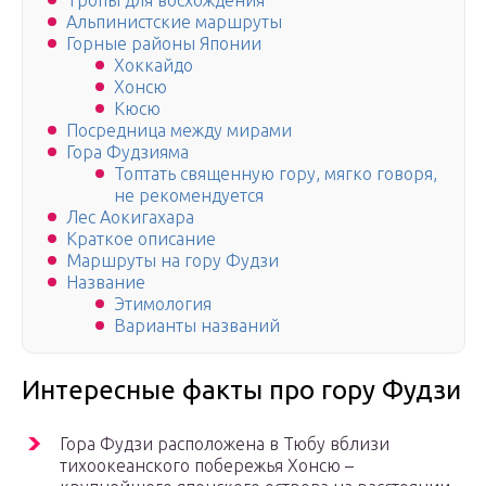
Тропы для восхождения
Альпинистские маршруты
Горные районы Японии
Хоккайдо
Хонсю
Кюсю
Посредница между мирами
Гора Фудзияма
Топтать священную гору, мягко говоря,
не рекомендуется
Лес Аокигахара
Краткое описание
Маршруты на гору Фудзи
Название
Этимология
Варианты названий
Интересные факты про гору Фудзи
Гора Фудзи расположена в Тюбу вблизи
тихоокеанского побережья Хонсю –