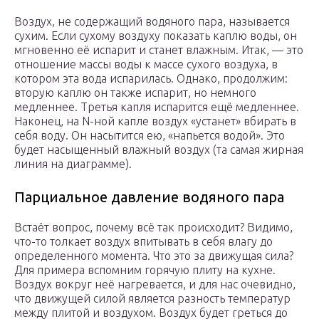
Воздух, не содержащий водяного пара, называется
сухим. Если сухому воздуху показать каплю воды, он
мгновенно её испарит и станет влажным. Итак, — это
отношение массы воды к массе сухого воздуха, в
котором эта вода испарилась. Однако, продолжим:
вторую каплю он также испарит, но немного
медленнее. Третья капля испарится ещё медленнее.
Наконец, на N-ной капле воздух «устанет» вбирать в
себя воду. Он насытится ею, «напьется водой». Это
будет насыщенный влажный воздух (та самая жирная
линия на диаграмме).
Парциальное давление водяного пара
Встаёт вопрос, почему всё так происходит? Видимо,
что-то толкает воздух впитывать в себя влагу до
определенного момента. Что это за движущая сила?
Для примера вспомним горячую плиту на кухне.
Воздух вокруг неё нагревается, и для нас очевидно,
что движущей силой является разность температур
между плитой и воздухом. Воздух будет греться до