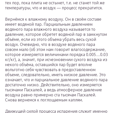
тех пор, пока плита не остынет, т.е. не станет той же
температуры, что и воздух — процесс прекратится.
Вернёмся к влажному воздуху. Он в своём составе
имеет водяной пар. Парциальным давлением
водяного пара влажного воздуха называется то
давление, которое обретет водяной пар в замкнутом
объёме, если из этого объема убрать весь сухой
воздух. Очевидно, что в воздухе водяного пара
совсем мало (об этом нам говорит влагосодержание,
которое измеряется величинами порядка 0.005…0.03
кг/кг), а, значит, при исчезновении сухого воздуха из
некого объёма, оставшийся пар будет вполне
вольготно себя чувствовать в предоставленном
объеме, следовательно, иметь низкое давление. Это
означает, что и парциальное давление водяного пара
достаточно низко. Действительно, оно измеряется
тысячами Паскалей, а ведь атмосферное давление
воздуха равно примерно ста тысячам Паскалей.
Снова вернемся к поглощаемым каплям.
Движущей силой процесса испарения служит именно