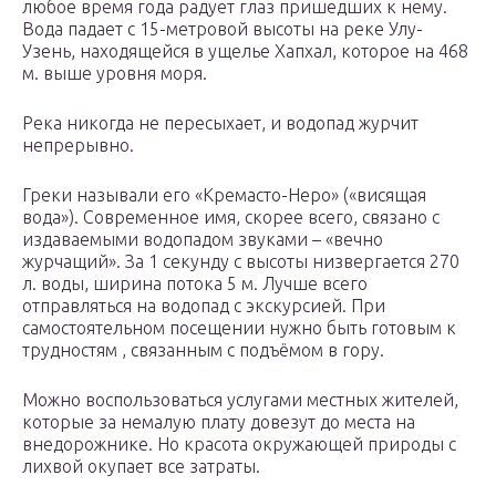
любое время года радует глаз пришедших к нему.
Вода падает с 15-метровой высоты на реке Улу-
Узень, находящейся в ущелье Хапхал, которое на 468
м. выше уровня моря.
Река никогда не пересыхает, и водопад журчит
непрерывно.
Греки называли его «Кремасто-Неро» («висящая
вода»). Современное имя, скорее всего, связано с
издаваемыми водопадом звуками – «вечно
журчащий». За 1 секунду с высоты низвергается 270
л. воды, ширина потока 5 м. Лучше всего
отправляться на водопад с экскурсией. При
самостоятельном посещении нужно быть готовым к
трудностям , связанным с подъёмом в гору.
Можно воспользоваться услугами местных жителей,
которые за немалую плату довезут до места на
внедорожнике. Но красота окружающей природы с
лихвой окупает все затраты.