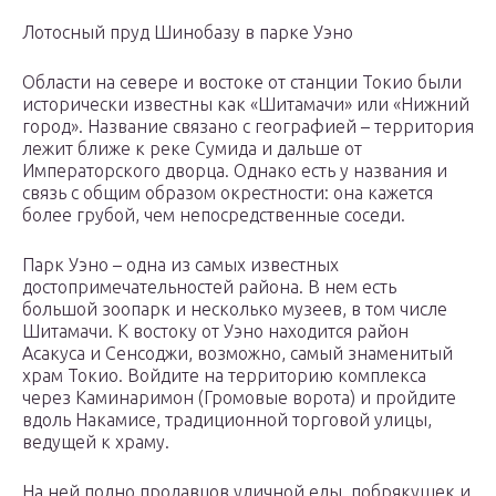
Лотосный пруд Шинобазу в парке Уэно
Области на севере и востоке от станции Токио были
исторически известны как «Шитамачи» или «Нижний
город». Название связано с географией – территория
лежит ближе к реке Сумида и дальше от
Императорского дворца. Однако есть у названия и
связь с общим образом окрестности: она кажется
более грубой, чем непосредственные соседи.
Парк Уэно – одна из самых известных
достопримечательностей района. В нем есть
большой зоопарк и несколько музеев, в том числе
Шитамачи. К востоку от Уэно находится район
Асакуса и Сенсоджи, возможно, самый знаменитый
храм Токио. Войдите на территорию комплекса
через Каминаримон (Громовые ворота) и пройдите
вдоль Накамисе, традиционной торговой улицы,
ведущей к храму.
На ней полно продавцов уличной еды, побрякушек и