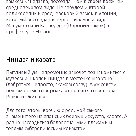
замком Канадзава, воссозданном в своем прежнем
средневековом виде. Не забудем и второй
великолепный средневековый замок в Японии,
который воссоздан в первоначальном виде,
Мацумото или Карасу-дзё (Вороний замок), в
префектуре Нагано.
Ниндзя и карате
Пытливый ум непременно захочет познакомиться с
музеем и школой ниндзя в местечке Ига Уэно
(добраться непросто, скажем сразу). А уж совсем
неугомонные наверняка отправятся на острова
Рюкю и Окинаву.
Для того, чтобы воочию с родиной самого
знаменитого из японских боевых искусств, карате. А
равно насладиться белопесчаными пляжами и
теплым субтропическим климатом.