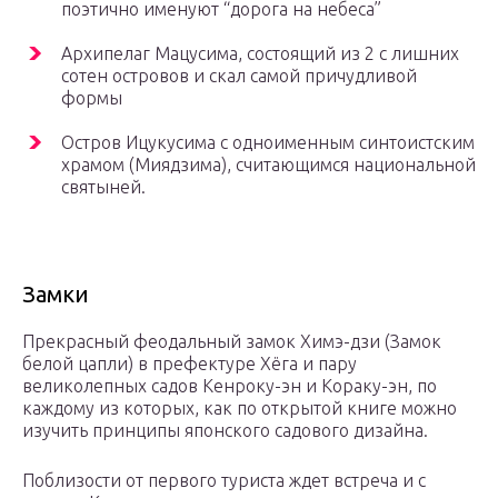
поэтично именуют “дорога на небеса”
Архипелаг Мацусима, состоящий из 2 с лишних
сотен островов и скал самой причудливой
формы
Остров Ицукусима с одноименным синтоистским
храмом (Миядзима), считающимся национальной
святыней.
Замки
Прекрасный феодальный замок Химэ-дзи (Замок
белой цапли) в префектуре Хёга и пару
великолепных садов Кенроку-эн и Кораку-эн, по
каждому из которых, как по открытой книге можно
изучить принципы японского садового дизайна.
Поблизости от первого туриста ждет встреча и с