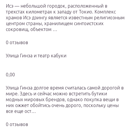
Исэ — небольшой городок, располо­женный в
трехстах километрах к за­паду от Токио. Комплекс
храмов Исэ дзингу является известным религи­озным
центром страны, хранилищем синтоистских
сокровищ, объектом …
0 отзывов
Улица Гинза и театр кабуки
0,00
Улица Гинза долгое время считалась самой дорогой в
мире. Здесь и сейчас можно встретить бутики
модных мировых брендов, однако покупка вещи в
них ожжет обойтись очень дорого, поскольку цены
все еще ост…
0 отзывов