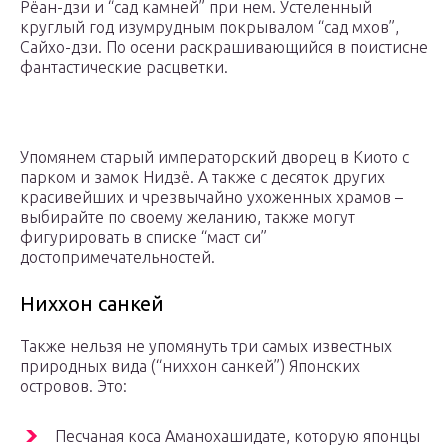
Рёан-дзи и “сад камней” при нем. Устеленный
круглый год изумрудным покрывалом “сад мхов”,
Сайхо-дзи. По осени раскрашивающийся в поистисне
фантастические расцветки.
Упомянем старый императорский дворец в Киото с
парком и замок Нидзё. А также с десяток других
красивейших и чрезвычайно ухоженных храмов –
выбирайте по своему желанию, также могут
фигурировать в списке “маст си”
достопримечательностей.
Ниххон санкей
Также нельзя не упомянуть три самых известных
природных вида (“ниххон санкей”) Японских
островов. Это:
Песчаная коса Аманохашидате, которую японцы