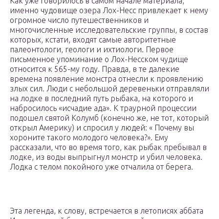
Как уже говорилось в самом начале материала,
именно чудовище озера Лох-Несс привлекает к нему
огромное число путешественников и
многочисленные исследовательские группы, в состав
которых, кстати, входят самые авторитетные
палеонтологи, геологи и ихтиологи. Первое
письменное упоминание о Лох-Несском чудище
относится к 565-му году. Правда, в те далекие
времена появление монстра отнесли к проявлению
злых сил. Люди с небольшой деревеньки отправляли
на лодке в последний путь рыбака, на которого и
набросилось «исчадие ада». К траурной процессии
подошел святой Колумб (конечно же, не тот, который
открыл Америку) и спросил у людей: « Почему вы
хороните такого молодого человека?». Ему
рассказали, что во время того, как рыбак пребывал в
лодке, из воды выпрыгнул монстр и убил человека.
Лодка с телом покойного уже отчалила от берега.
Эта легенда, к слову, встречается в летописях аббата