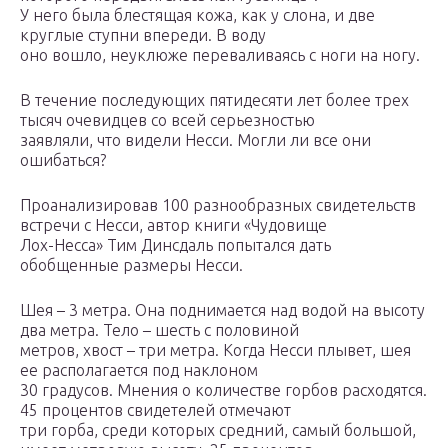
У него была блестящая кожа, как у слона, и две
круглые ступни впереди. В воду
оно вошло, неуклюже переваливаясь с ноги на ногу.
В течение последующих пятидесяти лет более трех
тысяч очевидцев со всей серьезностью
заявляли, что видели Несси. Могли ли все они
ошибаться?
Проанализировав 100 разнообразных свидетельств
встречи с Несси, автор книги «Чудовище
Лох-Несса» Тим Динсдаль попытался дать
обобщенные размеры Несси.
Шея – 3 метра. Она поднимается над водой на высоту
два метра. Тело – шесть с половиной
метров, хвост – три метра. Когда Несси плывет, шея
ее располагается под наклоном
30 градусов. Мнения о количестве горбов расходятся.
45 процентов свидетелей отмечают
три горба, среди которых средний, самый большой,