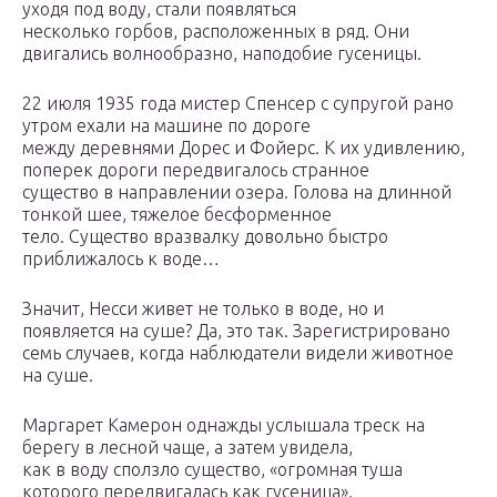
уходя под воду, стали появляться
несколько горбов, расположенных в ряд. Они
двигались волнообразно, наподобие гусеницы.
22 июля 1935 года мистер Спенсер с супругой рано
утром ехали на машине по дороге
между деревнями Дорес и Фойерс. К их удивлению,
поперек дороги передвигалось странное
существо в направлении озера. Голова на длинной
тонкой шее, тяжелое бесформенное
тело. Существо вразвалку довольно быстро
приближалось к воде…
Значит, Несси живет не только в воде, но и
появляется на суше? Да, это так. Зарегистрировано
семь случаев, когда наблюдатели видели животное
на суше.
Маргарет Камерон однажды услышала треск на
берегу в лесной чаще, а затем увидела,
как в воду сползло существо, «огромная туша
которого передвигалась как гусеница».