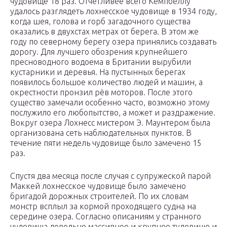
чудовище 18 раз. Отчетливее всего Кемпбеллу
удалось разглядеть лохнесское чудовище в 1934 году,
когда шея, голова и горб загадочного существа
оказались в двухстах метрах от берега. В этом же
году по северному берегу озера принялись создавать
дорогу. Для лучшего обозрения крупнейшего
пресноводного водоема в Британии вырубили
кустарники и деревья. На пустынных берегах
появилось большое количество людей и машин, а
окрестности пронзил рёв моторов. После этого
существо замечали особенно часто, возможно этому
послужило его любопытство, а может и раздражение.
Вокруг озера Лохнесс мистером Э. Маунтером была
организована сеть наблюдательных пунктов. В
течение пяти недель чудовище было замечено 15
раз.
Спустя два месяца после случая с супружеской парой
Маккей лохнесское чудовище было замечено
бригадой дорожных строителей. По их словам
монстр всплыл за кормой проходящего судна на
середине озера. Согласно описаниям у странного
чудовища довольно массивное и крупное туловище и