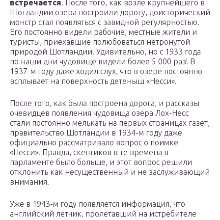
встречается
. После того, как возле крупнейшего в
Шотландии озера построили дорогу, доисторический
монстр стал появляться с завидной регулярностью.
Его постоянно видели рабочие, местные жители и
туристы, приехавшие полюбоваться нетронутой
природой Шотландии. Удивительно, но с 1933 года
по наши дни чудовище видели более 5 000 раз! В
1937-м году даже ходил слух, что в озере постоянно
всплывает на поверхность детеныш «Несси».
После того, как была построена дорога, и рассказы
очевидцев появления чудовища озера Лох-Несс
стали постоянно мелькать на первых страницах газет,
правительство Шотландии в 1934-м году даже
официально рассматривало вопрос о поимке
«Несси». Правда, скептиков в те времена в
парламенте было больше, и этот вопрос решили
отклонить как несущественный и не заслуживающий
внимания.
Уже в 1943-м году появляется информация, что
английский летчик, пролетавший на истребителе