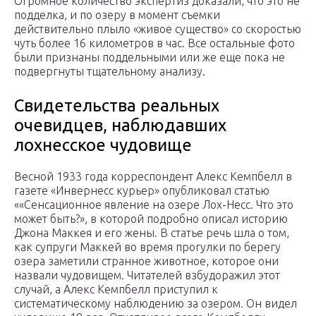
Огромное количество экспертиз доказали, что это не
подделка, и по озеру в момент съемки
действительно плыло «живое существо» со скоростью
чуть более 16 километров в час. Все остальные фото
были признаны поддельными или же еще пока не
подвергнуты тщательному анализу.
Свидетельства реальных
очевидцев, наблюдавших
лохнесское чудовище
Весной 1933 года корреспондент Алекс Кемпбелл в
газете «Инвернесс курьер» опубликовал статью
««Сенсационное явление на озере Лох-Несс. Что это
может быть?», в которой подробно описал историю
Джона Маккея и его жены. В статье речь шла о том,
как супруги Маккей во время прогулки по берегу
озера заметили странное животное, которое они
назвали чудовищем. Читателей взбудоражил этот
случай, а Алекс Кемпбелл приступил к
систематическому наблюдению за озером. Он видел