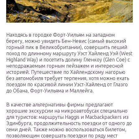
Находясь в городке Форт-Уильям на западном
берегу, можно увидеть Бен-Невис (самый высокий
горный пик в Великобритании), совершить пеший
поход по длинному маршруту Уэст Хайленд Уэй (West
Highland Way) и посетить долину Гленкоу (Glen Coe) с
неподражаемым горным пейзажем и интересной
историей. Путешествие по Хайлендскому нагорью
без автомобиля требует терпения, хотя можно ехать
поездом по красивой линии Уэст-Хайленд от Глазго
до Обана, Форт-Уильяма и Маллейга.
В качестве альтернативы фирмы предлагают
хорошие экскурсии на микроавтобусах специально
для туристов: маршруты Haggis и Macbackpackers из
Эдинбурга, продолжительность поездки от одного до
семи дней. Также можно воспользоваться билетом,
позволяющим совершать поездки по ряду мест