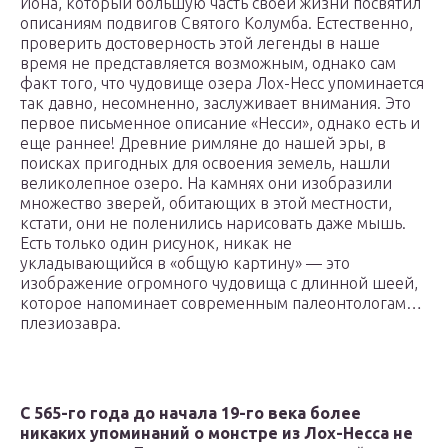
Иона, который большую часть своей жизни посвятил
описаниям подвигов Святого Колумба. Естественно,
проверить достоверность этой легенды в наше
время не представляется возможным, однако сам
факт того, что чудовище озера Лох-Несс упоминается
так давно, несомненно, заслуживает внимания. Это
первое письменное описание «Несси», однако есть и
еще раннее! Древние римляне до нашей эры, в
поисках пригодных для освоения земель, нашли
великолепное озеро. На камнях они изобразили
множество зверей, обитающих в этой местности,
кстати, они не поленились нарисовать даже мышь.
Есть только один рисунок, никак не
укладывающийся в «общую картину» — это
изображение огромного чудовища с длинной шеей,
которое напоминает современным палеонтологам…
плезиозавра.
С 565-го года до начала 19-го века более
никаких упоминаний о монстре из Лох-Несса не