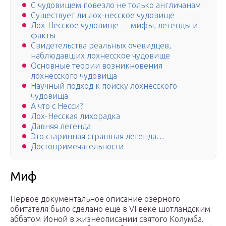
С чудовищем повезло не только англичанам
Существует ли лох-несское чудовище
Лох-Несское чудовище — мифы, легенды и
факты
Свидетельства реальных очевидцев,
наблюдавших лохнесское чудовище
Основные теории возникновения
лохнесского чудовища
Научный подход к поиску лохнесского
чудовища
А что с Несси?
Лох-Несская лихорадка
Давняя легенда
Это старинная страшная легенда…
Достопримечательности
Миф
Первое документальное описание озерного
обитателя было сделано еще в VI веке шотландским
аббатом Ионой в жизнеописании святого Колумба.