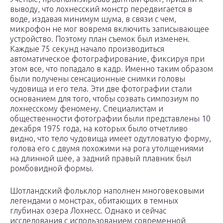
выводу, что лохнесский монстр передвигается в
воде, издавая минимум шума, в связи с чем,
микрофон не мог вовремя включить записывающее
устройство. Поэтому план съемок был изменен.
Каждые 75 секунд начало производиться
автоматическое фотографирование, фиксируя при
этом все, что попадало в кадр. Именно таким образом
были получены сенсационные снимки головы
чудовища и его тела. Эти две фотографии стали
основанием для того, чтобы созвать симпозиум по
лохнесскому феномену. Специалистам и
общественности фотографии были представлены 10
декабря 1975 года, на которых было отчетливо
видно, что тело чудовища имеет одутловатую форму,
голова его с двумя похожими на рога утолщениями
на длинной шее, а задний правый плавник был
ромбовидной формы.
Шотландский фольклор наполнен многовековыми
легендами о монстрах, обитающих в темных
глубинах озера Лохнесс. Однако и сейчас
исследования с использованием современной