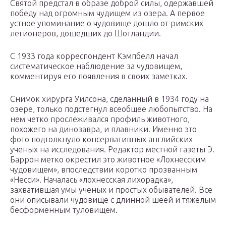
Святой предстал в образе доброй силы, одержавшей
победу над огромным чудищем из озера. А первое
устное упоминание о чудовище дошло от римских
легионеров, дошедших до Шотландии.
С 1933 года корреспондент Кэмпбелл начал
систематическое наблюдение за чудовищем,
комментируя его появления в своих заметках.
Снимок хирурга Уилсона, сделанный в 1934 году на
озере, только подстегнул всеобщее любопытство. На
нем четко прослеживался профиль животного,
похожего на динозавра, и плавники. Именно это
фото подтолкнуло консервативных английских
ученых на исследования. Редактор местной газеты Э.
Баррон метко окрестил это животное «Лохнесским
чудовищем», впоследствии коротко прозванным
«Несси». Началась «лохнесская лихорадка»,
захватившая умы ученых и простых обывателей. Все
они описывали чудовище с длинной шеей и тяжелым
бесформенным туловищем.