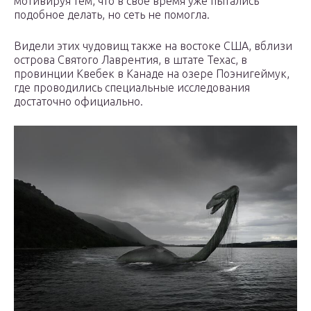
мотивируя тем, что в свое время уже пытались
подобное делать, но сеть не помогла.
Видели этих чудовищ также на востоке США, вблизи
острова Святого Лаврентия, в штате Техас, в
провинции Квебек в Канаде на озере Поэнигеймук,
где проводились специальные исследования
достаточно официально.