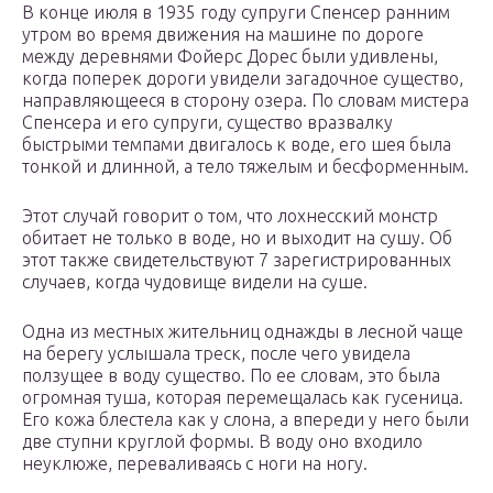
В конце июля в 1935 году супруги Спенсер ранним
утром во время движения на машине по дороге
между деревнями Фойерс Дорес были удивлены,
когда поперек дороги увидели загадочное существо,
направляющееся в сторону озера. По словам мистера
Спенсера и его супруги, существо вразвалку
быстрыми темпами двигалось к воде, его шея была
тонкой и длинной, а тело тяжелым и бесформенным.
Этот случай говорит о том, что лохнесский монстр
обитает не только в воде, но и выходит на сушу. Об
этот также свидетельствуют 7 зарегистрированных
случаев, когда чудовище видели на суше.
Одна из местных жительниц однажды в лесной чаще
на берегу услышала треск, после чего увидела
ползущее в воду существо. По ее словам, это была
огромная туша, которая перемещалась как гусеница.
Его кожа блестела как у слона, а впереди у него были
две ступни круглой формы. В воду оно входило
неуклюже, переваливаясь с ноги на ногу.