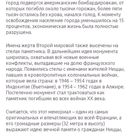
город подвергся американским бомбардировкам, от
которых погибло около тысячи горожан, более пяти
тысяч остались без крова, начался голод. К моменту
освобождения население города уменьшилось на 15
процентов, экономическая жизнь была полностью
разрушена.
Имена жертв Второй мировой также высечены на
стелах памятника. В дальнейшем идея монумента
ширилась, охватывая всё новые военные
конфликты, выпадавшие на долю французского
народа. Появились стелы с именами жителей Ниццы,
павших в кровопролитных колониальных войнах,
которые вела страна: в 1946 – 1954 годах в
Индокитае (Вьетнаме), в 1954 – 1962 годах в Алжире.
Постепенно монумент стал трактоваться как
памятник погибшим во всех войнах XX века.
Считается, что этот мемориал – один из самых
оригинальных и впечатляющих во всей Франции, а
его громадные размеры (32 метра в высоту)
выражают идею вечной памяти о гражданах Ниццы,