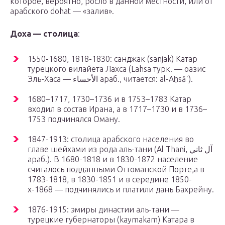
которое, вероятно, росло в данной местности, или от
арабского dohat — «залив».
Доха — столица
:
1550-1680, 1818-1830: санджак (sanjak) Катар
турецкого вилайета Лахса (Lahsa турк. — оазис
Эль-Хаса — الأحساء‎ араб., читается: al-Aḥsāʾ).
1680–1717, 1730–1736 и в 1753–1783 Катар
входил в состав Ирана, а в 1717–1730 и в 1736–
1753 подчинялся Оману.
1847-1913: столица арабского населения во
главе шейхами из рода аль-тани (Al Thani, آل ثاني
араб.). В 1680-1818 и в 1830-1872 население
считалось подданными Оттоманской Порте,а в
1783-1818, в 1830-1851 и в середине 1850-
х-1868 — подчинялись и платили дань Бахрейну.
1876-1915: эмиры династии аль-тани —
турецкие губернаторы (kaymakam) Катара в