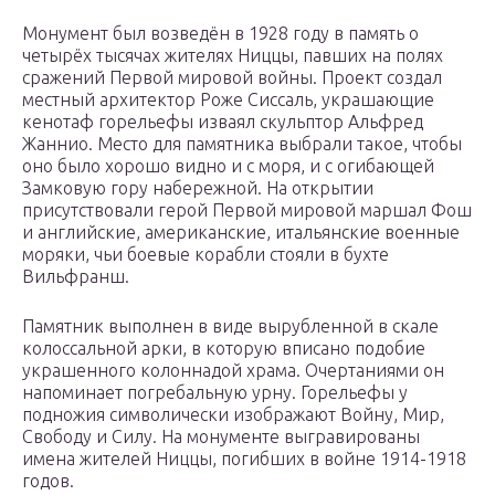
Монумент был возведён в 1928 году в память о
четырёх тысячах жителях Ниццы, павших на полях
сражений Первой мировой войны. Проект создал
местный архитектор Роже Сиссаль, украшающие
кенотаф горельефы изваял скульптор Альфред
Жаннио. Место для памятника выбрали такое, чтобы
оно было хорошо видно и с моря, и с огибающей
Замковую гору набережной. На открытии
присутствовали герой Первой мировой маршал Фош
и английские, американские, итальянские военные
моряки, чьи боевые корабли стояли в бухте
Вильфранш.
Памятник выполнен в виде вырубленной в скале
колоссальной арки, в которую вписано подобие
украшенного колоннадой храма. Очертаниями он
напоминает погребальную урну. Горельефы у
подножия символически изображают Войну, Мир,
Свободу и Силу. На монументе выгравированы
имена жителей Ниццы, погибших в войне 1914-1918
годов.