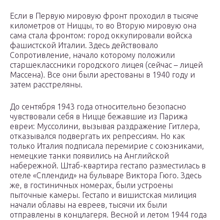
Если в Первую мировую фронт проходил в тысяче
километров от Ниццы, то во Вторую мировую она
сама стала фронтом: город оккупировали войска
фашистской Италии. Здесь действовало
Сопротивление, начало которому положили
старшеклассники городского лицея (сейчас – лицей
Массена). Все они были арестованы в 1940 году и
затем расстреляны.
До сентября 1943 года относительно безопасно
чувствовали себя в Ницце бежавшие из Парижа
евреи: Муссолини, вызывая раздражение Гитлера,
отказывался подвергать их репрессиям. Но как
только Италия подписала перемирие с союзниками,
немецкие танки появились на Английской
набережной. Штаб-квартира гестапо разместилась в
отеле «Сплендид» на бульваре Виктора Гюго. Здесь
же, в гостиничных номерах, были устроены
пыточные камеры. Гестапо и вишистская милиция
начали облавы на евреев, тысячи их были
отправлены в концлагеря. Весной и летом 1944 года