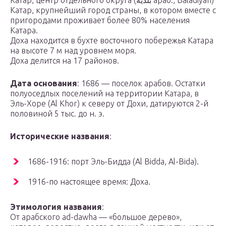
Катар, центр отдельного округа (بلدية‎ араб., Baladiyah)
Катар, крупнейший город страны, в котором вместе с
пригородами проживает более 80% населения
Катара.
Доха находится в бухте восточного побережья Катара
на высоте 7 м над уровнем моря.
Доха делится на 17 районов.
Дата основания
: 1686 — поселок арабов. Остатки
полуоседлых поселений на территории Катара, в
Эль-Хоре (Al Khor) к северу от Дохи, датируются 2-й
половиной 5 тыс. до н. э.
Исторические названия
:
1686-1916: порт Эль-Бидда (Al Bidda, Al-Bida).
1916-по настоящее время: Доха.
Этимология названия
:
От арабского ad-dawha — «большое дерево»,