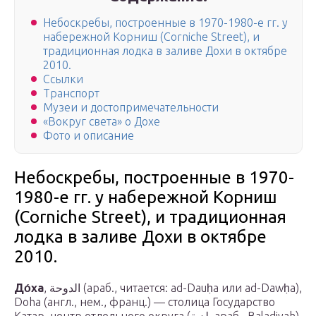
Небоскребы, построенные в 1970-1980-е гг. у
набережной Корниш (Corniche Street), и
традиционная лодка в заливе Дохи в октябре
2010.
Ссылки
Транспорт
Музеи и достопримечательности
«Вокруг света» о Дохе
Фото и описание
Небоскребы, построенные в 1970-
1980-е гг. у набережной Корниш
(Corniche Street), и традиционная
лодка в заливе Дохи в октябре
2010.
До́ха
, الدوحة (араб., читается: ad-Dauḥa или ad-Dawḥa),
Doha (англ., нем., франц.) — столица Государство