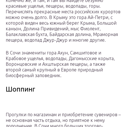
Конечно же, и там, и там вы найдете безумно
красивые ущелья, пещеры, водопады, горы.
Перечислять прекрасные места российских курортов
можно очень долго. В Крыму это гора Ай-Петри, с
которой виден весь южный берег Крыма, Большой
каньон, Долина Привидений, мыс Фиолент,
Балаклавская бухта, Байдарская долина, Мраморная
пещера, водопад Джур-Джур и многие другие.
В Сочи знамениты гора Ахун, Самшитовое и
Крабовое ущелья, водопады, Дагомысские корыта,
Воронцовские и Ахштырская пещеры, а также
второй самый крупный в Европе природный
биосферный заповедник.
Шоппинг
Прогулки по магазинам и приобретение сувениров –
не основная часть отдыха, но приятное к нему
дополнение. В Сочи много больших торгово-