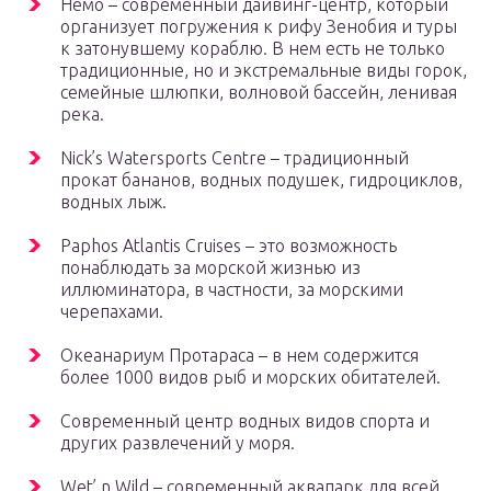
Немо – современный дайвинг-центр, который
организует погружения к рифу Зенобия и туры
к затонувшему кораблю. В нем есть не только
традиционные, но и экстремальные виды горок,
семейные шлюпки, волновой бассейн, ленивая
река.
Nick’s Watersports Centre – традиционный
прокат бананов, водных подушек, гидроциклов,
водных лыж.
Paphos Atlantis Cruises – это возможность
понаблюдать за морской жизнью из
иллюминатора, в частности, за морскими
черепахами.
Океанариум Протараса – в нем содержится
более 1000 видов рыб и морских обитателей.
Современный центр водных видов спорта и
других развлечений у моря.
Wet’ n Wild – современный аквапарк для всей