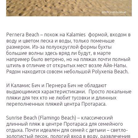
Pernera Beach – похож на Kalamies формой, входом в
воду и цветом песка и воды, только поменьше
размером. Из-за полуокруглой формы бухты
большие волны здесь вряд ли будут, в марте
например было ветрено, но на пляжах почти полный
штиль в отличие от открытых мест возле Айя-Напы.
Рядом находится совсем небольшой Polyxenia Beach.
И Каламис Бич и Пернера Бич не обладают
выдающимися характеристиками. Просто локальные
пляжи для тех кто не любит тусовки и длинных
переполненных пляжей центра Протараса.
Sunrise Beach (Flamingo Beach) – классический
длинный пляж в центре Протараса для семейного
отдыха. Почти идеален для семей с детьми – светло-
золотистый песок, пологий вход в воду, развлечения