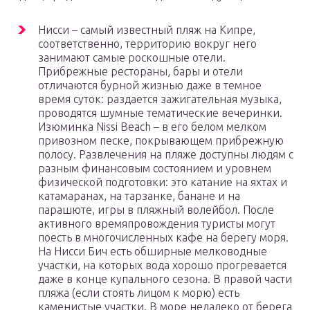
Нисси – самый известный пляж на Кипре,
соответственно, территорию вокруг него
занимают самые роскошные отели.
Прибрежные рестораны, бары и отели
отличаются бурной жизнью даже в темное
время суток: раздается зажигательная музыка,
проводятся шумные тематические вечеринки.
Изюминка Nissi Beach – в его белом мелком
привозном песке, покрывающем прибрежную
полосу. Развлечения на пляже доступны людям с
разным финансовым состоянием и уровнем
физической подготовки: это катание на яхтах и
катамаранах, на тарзанке, банане и на
парашюте, игры в пляжный волейбол. После
активного времяпровождения туристы могут
поесть в многочисленных кафе на берегу моря.
На Нисси Бич есть обширные мелководные
участки, на которых вода хорошо прогревается
даже в конце купального сезона. В правой части
пляжа (если стоять лицом к морю) есть
каменистые участки. В море недалеко от берега