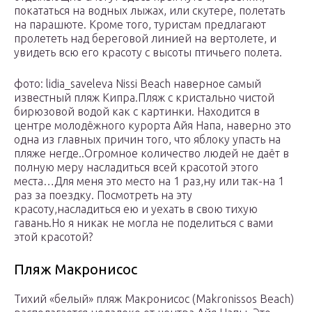
покататься на водных лыжах, или скутере, полетать
на парашюте. Кроме того, туристам предлагают
пролететь над береговой линией на вертолете, и
увидеть всю его красоту с высоты птичьего полета.
фото: lidia_saveleva Nissi Beach наверное самый
известный пляж Кипра.Пляж с кристально чистой
бирюзовой водой как с картинки. Находится в
центре молодёжного курорта Айя Напа, наверно это
одна из главных причин того, что яблоку упасть на
пляже негде..Огромное количество людей не даёт в
полную меру насладиться всей красотой этого
места…Для меня это место на 1 раз,ну или так-на 1
раз за поездку. Посмотреть на эту
красоту,насладиться ею и уехать в свою тихую
гавань.Но я никак не могла не поделиться с вами
этой красотой?
Пляж Макронисос
Тихий «белый» пляж Макронисос (Makronissos Beach)