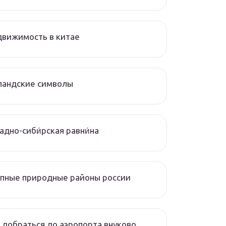
вижимость в китае
ландские символы
падно-сиби́рская равни́на
пные природные районы россии
 добраться до аэропорта внуково