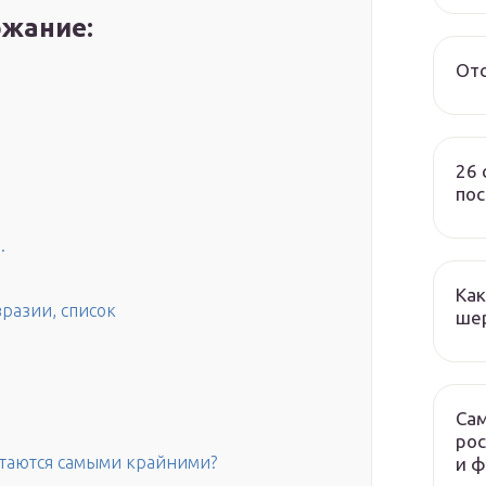
жание:
От
26 
пос
.
Как
вразии, список
ше
Сам
рос
итаются самыми крайними?
и 