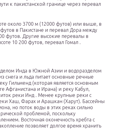
пути к пакистанской границе через перевал
те около 3700 м (12000 футов) или выше, в
 футов в Пакистане и перевал Дора между
00 футов. Другие высокие перевалы в
оте 10 200 футов, перевал Гомал .
зделом Инда в Южной Азии и водоразделом
из снега и льда питает основные речные
еку Гильменд (которая является основным
ге Афганистана и Ирана) и реку Кабул,
риток реки Инд . Менее крупные реки с
еки Хаш, Фарах и Арашкан (Харут). Бассейны
она, но поток воды в этих реках сильно
торической проблемой, поскольку
ением. Восточная оконечность хребта с
копление позволяет долгое время хранить