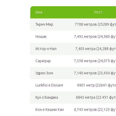
Имя
Рост
Тирич Мир
7708 метров (25289 фу
Ношак
7,492 метров (24,580 фу
Истор-о-Нал
7,403 метра (24,288 фут
Сараграр
7,338 метров (24,075 фу
Удрен Зом
7,140 метров (23,430 фу
Lunkho e Dosare
6901 метр (22641 футо
Кух-э Бандака
6843 метра (22 451 фут
Кох-е Кешни Хан
6,743 метров (22,123 фу