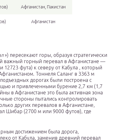
тов)
Афганистан, Пакистан
ов)
Афганистан
ал
») пересекают горы, образуя стратегически
ый важный горный перевал в Афганистане —
и 12723 фута) к северу от Кабула , который
фганистаном. Тоннеля Саланг в 3363 м
 подъездных дорогах были построена с
щью и привлеченными бурение 2,7 км (1,7
ойны в Афганистане это была активная зона
ичные стороны пытались контролировать
колько других перевалов в Афганистане,
 Шибар (2700 м или 9000 футов), где
рным достижением была дорога,
леко от Кабула, заменив древний перевал