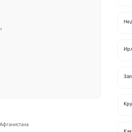
Нед
и
Ир
За́
Кру
 Афганистана
Как