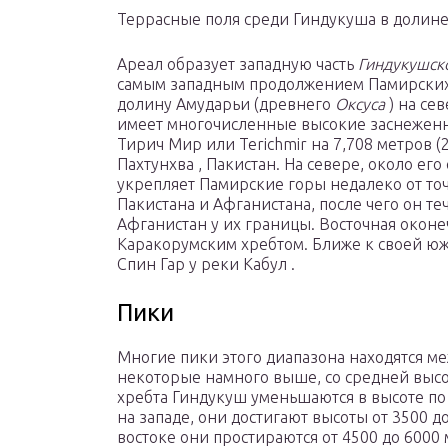
Террасные поля среди Гиндукуша в долине 
Ареал образует западную часть
Гиндукушско
самым западным продолжением Памирских г
долину Амударьи (древнего
Оксуса
) на се
имеет многочисленные высокие заснеженн
Тирич Мир или Terichmir на 7,708 метров (
Пахтунхва , Пакистан. На севере, около ег
укрепляет Памирские горы недалеко от точ
Пакистана и Афганистана, после чего он те
Афганистан у их границы. Восточная оконе
Каракорумским хребтом. Ближе к своей юж
Спин Гар у реки Кабул .
Пики
Многие пики этого диапазона находятся меж
некоторые намного выше, со средней высот
хребта Гиндукуш уменьшаются в высоте по
на западе, они достигают высоты от 3500 до
востоке они простираются от 4500 до 6000 м