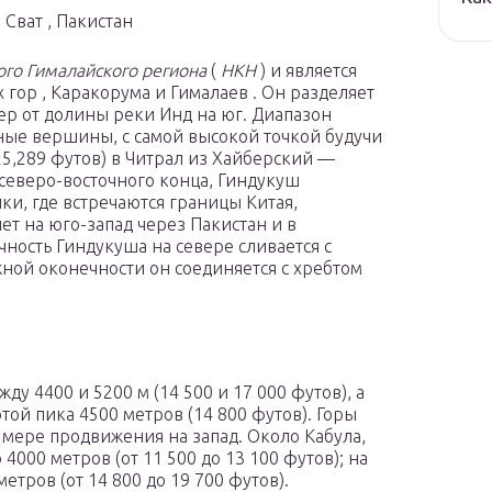
Сват , Пакистан
го Гималайского региона
(
HKH
) и является
ор , Каракорума и Гималаев . Он разделяет
вер от долины реки Инд на юг. Диапазон
ые вершины, с самой высокой точкой будучи
25,289 футов) в Читрал из Хайберский —
о северо-восточного конца, Гиндукуш
ки, где встречаются границы Китая,
чет на юго-запад через Пакистан и в
чность Гиндукуша на севере сливается с
ной оконечности он соединяется с хребтом
ду 4400 и 5200 м (14 500 и 17 000 футов), а
ой пика 4500 метров (14 800 футов). Горы
 мере продвижения на запад. Около Кабула,
 4000 метров (от 11 500 до 13 100 футов); на
етров (от 14 800 до 19 700 футов).