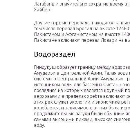
Латабанд и значительно сократив время в 
Хайбер .
Другие горные перевалы находятся на высо
том числе перевал Брогил на высоте 12460
Пакистаном и Афганистаном на высоте 140
Пакистане включают перевал Ловари на выс
Водораздел
Гиндукуш образует границу между водора
Амударьи в Центральной Азии. Талая вода 
системы в Центральной Азии: Амударью , р
источником воды для бассейна Систан на ю
последняя из которых является крупный п
верховьями в пределах хребта включают р
этих рек служат экологии и экономике реги
колеблется, и зависимость от них была ис
продолжительные засухи были обычным явл
самыми высокими пиками, высокая снегона
воду.