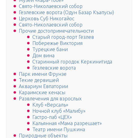
Музей «Кара-Тобе»
Свято-Николаевский собор
Гезлевские ворота (Одун Базар Къапусы)
Церковь Суб Никогайос
Свято-Николаевский собор
Прочие достопримечательности
Старый город-порт Гезлев
Побережье Виктория
Турецкие бани
Дом вина
Старинный городок Керкинитида
Гезлевские ворота
Парк имени Фрунзе
Текие дервишей
Аквариум Евпатории
Караимские кенасы
Развлечения для взрослых
Клуб «Версаль»
Ночной клуб «Малибу»
Гастро-паб «ЦЕХ»
Кальянная «Мама разрешает»
Театр имени Пушкина
Природные объекты