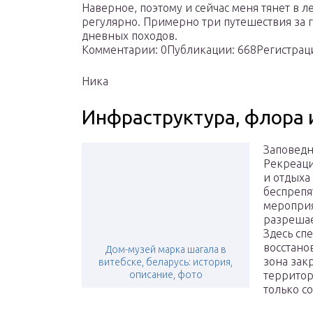
Наверное, поэтому и сейчас меня тянет в л
регулярно. Примерно три путешествия за го
дневных походов.
Комментарии: 0Публикации: 668Регистраци
Ника
Инфраструктура, флора 
Заповедн
Рекреац
и отдыха
беспрепя
мероприя
разрешае
Здесь сп
восстано
Дом-музей марка шагала в
зона зак
витебске, беларусь: история,
описание, фото
территор
только с