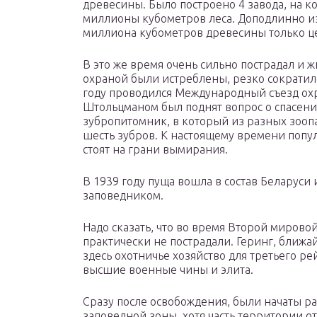
древесины. Было построено 4 завода, на 
миллионы кубометров леса. Доподлинно из
миллиона кубометров древесины только ц
В это же время очень сильно пострадал и 
охраной были истреблены, резко сократило
году проводился Международный съезд ох
Штольцманом был поднят вопрос о спасени
зубропитомник, в который из разных зооп
шесть зубров. К настоящему времени попул
стоят на грани вымирания.
В 1939 году пуща вошла в состав Беларуси
заповедником.
Надо сказать, что во время Второй миров
практически не пострадали. Геринг, ближа
здесь охотничье хозяйство для третьего рей
высшие военные чины и элита.
Сразу после освобождения, были начаты ра
заповедной зоны, хотя часть территории о