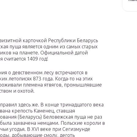
визитной карточкой Республики Беларусь
кая пуща является одним из самых старых
иков на планете. Официальной датой
 считается 1409 год!
ия о девственном лесу встречаются в
их летописях 873 года. Когда-то на этих
роживали племена ятвягов, промышлявшие
твом и охотой.
равил здесь же. В конце тринадцатого века
ана крепость Каменец, ставшая
ования (Беларусь) Беловежская пуща не раз
о была захвачена немцами. Польские короли в
чьи угодья. В XVI веке при Сегизмунде
воды, добывающие смолу, деготь