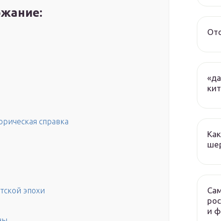
жание:
От
«да
ки
орическая справка
Как
ше
Сам
тской эпохи
рос
и 
ны