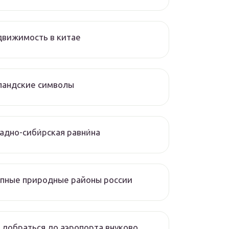
вижимость в китае
ландские символы
падно-сиби́рская равни́на
пные природные районы россии
 добраться до аэропорта внуково