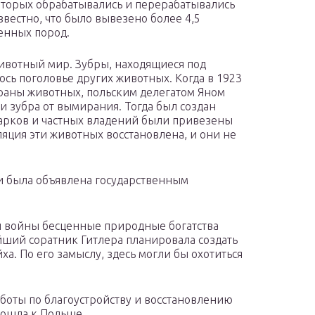
которых обрабатывались и перерабатывались
вестно, что было вывезено более 4,5
енных пород.
животный мир. Зубры, находящиеся под
сь поголовье других животных. Когда в 1923
раны животных, польским делегатом Яном
и зубра от вымирания. Тогда был создан
арков и частных владений были привезены
яция эти животных восстановлена, и они не
 и была объявлена государственным
ой войны бесценные природные богатства
йший соратник Гитлера планировала создать
ха. По его замыслу, здесь могли бы охотиться
боты по благоустройству и восстановлению
тошла к Польше.