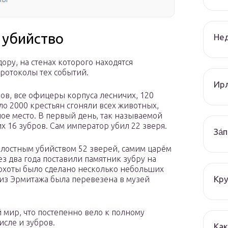
 убийство
Нед
ору, на стенах которого находятся
ротоколы тех событий.
Ир
ков, все офицеры корпуса лесничих, 120
о 2000 крестьян сгоняли всех животных,
ое место. В первый день, так называемой
х 16 зубров. Сам император убил 22 зверя.
За́
алостным убийством 52 зверей, самим царём
ез два года поставили памятник зубру на
 охоты было сделано несколько небольших
Кру
я из Эрмитажа была перевезена в музей
 мир, что постепенно вело к полному
исле и зубров.
Как