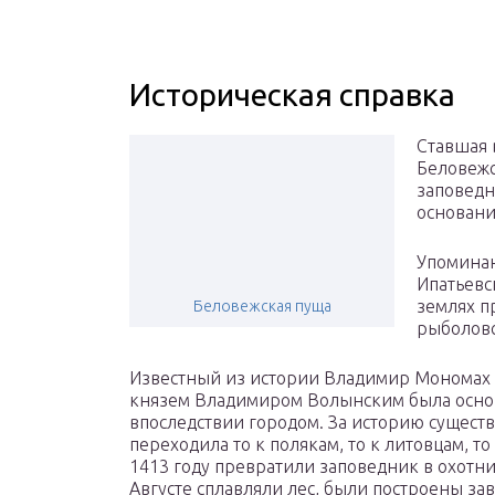
Историческая справка
Ставшая 
Беловежс
заповедн
основания
Упоминан
Ипатьевск
землях п
Беловежская пуща
рыболовс
Известный из истории Владимир Мономах п
князем Владимиром Волынским была основ
впоследствии городом. За историю существ
переходила то к полякам, то к литовцам, т
1413 году превратили заповедник в охотни
Августе сплавляли лес, были построены за