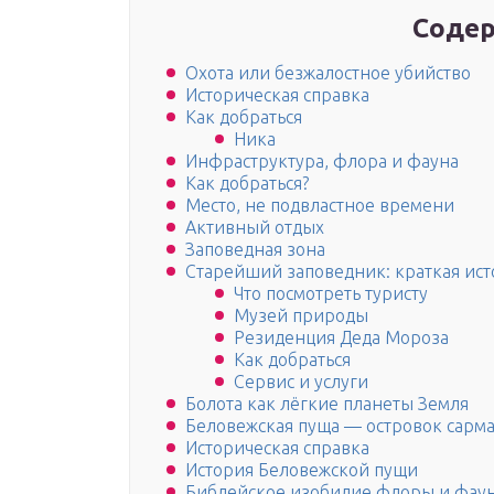
Содер
Охота или безжалостное убийство
Историческая справка
Как добраться
Ника
Инфраструктура, флора и фауна
Как добраться?
Место, не подвластное времени
Активный отдых
Заповедная зона
Старейший заповедник: краткая ист
Что посмотреть туристу
Музей природы
Резиденция Деда Мороза
Как добраться
Сервис и услуги
Болота как лёгкие планеты Земля
Беловежская пуща — островок сарма
Историческая справка
История Беловежской пущи
Библейское изобилие флоры и фау