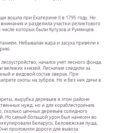
и вошла при Екатерине II в 1795 году. Но
 внимания и разделила участки реликтового
 числе которых были Кутузов и Румянцев.
ытанием. Небывалая жара и засуха привели к
орию.
лесоустройство, начался учет лесного фонда.
 и великих князей. Лесничие следили за
ный и видовой состав зверья. При
запрете охоты на зубров. Но и без них дичи в
преты, вырубка деревьев в этом районе
ственных нужд, но и для кораблестроения.
о, сколько ценных деревьев солидного
ей. Но самый большой урон был нанесен во
ккупировали Беларусь. Беловежская пуща,
 Они проложили дороги для вывоза