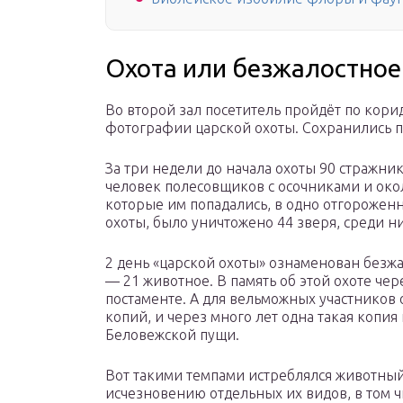
Охота или безжалостное
Во второй зал посетитель пройдёт по корид
фотографии царской охоты. Сохранились п
За три недели до начала охоты 90 стражни
человек полесовщиков с осочниками и окол
которые им попадались, в одно отгороженн
охоты, было уничтожено 44 зверя, среди ни
2 день «царской охоты» ознаменован безж
— 21 животное. В память об этой охоте чер
постаменте. А для вельможных участников
копий, и через много лет одна такая копи
Беловежской пущи.
Вот такими темпами истреблялся животный
исчезновению отдельных их видов, в том ч