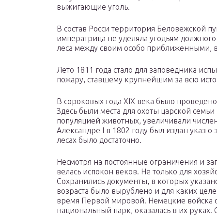
выжигающие уголь.
В состав Росси территория Беловежской пущ
императрица не уделяла угодьям должного
леса между своим особо приближенными, в
Лето 1811 года стало для заповедника исп
пожару, ставшему крупнейшим за всю ист
В сороковых года XIX века было проведено 
Здесь были места для охоты царской семьи
популяцией животных, увеличивали числен
Александре I в 1802 году был издан указ о 
лесах было достаточно.
Несмотря на постоянные ограничения и за
велась испокон веков. Не только для хозяй
Сохранились документы, в которых указан
возраста было вырублено и для каких цел
время Первой мировой. Немецкие войска о
национальный парк, оказалась в их руках.