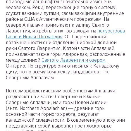
природные ландшафты значительно изменены
человеком. Реки, пересекающие горную систему,
служат важными путями, связывающими внутренние
районы США с Атлантическим побережьем. На
севере Аппалачи примыкают к заливу Святого
Лаврентия, и хребты этих гор заходят на
полуострова
Гаспе и Новая Шотландия
. От Лаврентийской
возвышенности они отделены широкой долиной
реки Святого Лаврентия. К этой части Аппалачей
принадлежат также горы Адирондак, расположенные
между долиной
Святого Лаврентия и озером
Онтарио. По структуре они относятся к Канадскому
щиту, но по всему комплексу ландшафтов — к
Северным Аппалачам.
По геоморфологическим особенностям Аппалачи
разделяют на 2 части: Северные и Южные.
Северные Аппалачи, или горы Новой Англии
(англ. Northern Appalachian) — древние горы
основной части горного хребта, результат
каледонской складчатости. В современную эпоху они
представляют собой выровненное плоскогорье