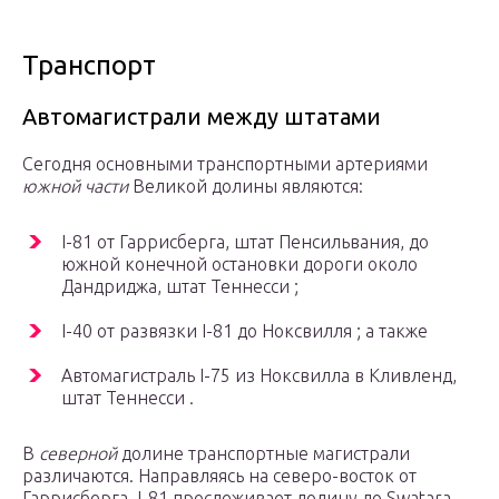
Транспорт
Автомагистрали между штатами
Сегодня основными транспортными артериями
южной части
Великой долины являются:
I-81 от Гаррисберга, штат Пенсильвания, до
южной конечной остановки дороги около
Дандриджа, штат Теннесси ;
I-40 от развязки I-81 до Ноксвилля ; а также
Автомагистраль I-75 из Ноксвилла в Кливленд,
штат Теннесси .
В
северной
долине транспортные магистрали
различаются. Направляясь на северо-восток от
Гаррисберга, I-81 прослеживает долину до Swatara