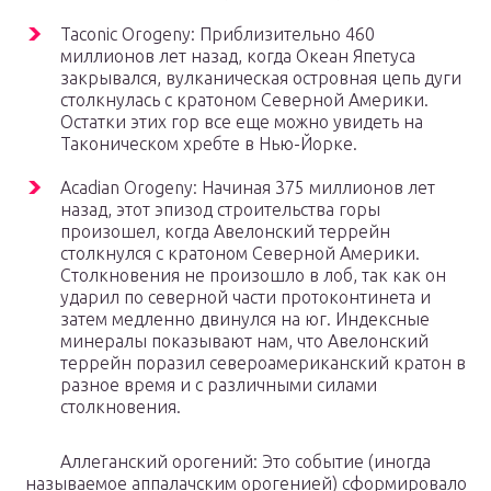
Taconic Orogeny: Приблизительно 460
миллионов лет назад, когда Океан Япетуса
закрывался, вулканическая островная цепь дуги
столкнулась с кратоном Северной Америки.
Остатки этих гор все еще можно увидеть на
Таконическом хребте в Нью-Йорке.
Acadian Orogeny: Начиная 375 миллионов лет
назад, этот эпизод строительства горы
произошел, когда Авелонский террейн
столкнулся с кратоном Северной Америки.
Столкновения не произошло в лоб, так как он
ударил по северной части протоконтинета и
затем медленно двинулся на юг. Индексные
минералы показывают нам, что Авелонский
террейн поразил североамериканский кратон в
разное время и с различными силами
столкновения.
Аллеганский орогений: Это событие (иногда
называемое аппалачским орогенией) сформировало