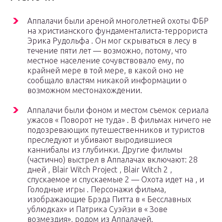
Аппалачи были ареной многолетней охоты ФБР
на христианского фундаменталиста-террориста
Эрика Рудольфа . Он мог скрываться в лесу в
течение пяти лет — возможно, потому, что
местное население сочувствовало ему, по
крайней мере в той мере, в какой оно не
сообщало властям никакой информации о
возможном местонахождении.
Аппалачи были фоном и местом съемок сериала
ужасов « Поворот не туда» . В фильмах ничего не
подозревающих путешественников и туристов
преследуют и убивают выродившиеся
каннибалы из глубинки. Другие фильмы
(частично) выстрел в Аппалачах включают: 28
дней , Blair Witch Project , Blair Witch 2 ,
спускаемое и спускаемые 2 — Охота идет на , и
Голодные игры . Персонажи фильма,
изображающие Брэда Питта в « Бесславных
ублюдках» и Патрика Суэйзи в « Зове
возмездия», родом из Аппалачей.