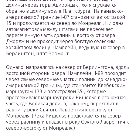
долины через горы Адирондак , хотя спускается
обратно в долину возле Платтсбурга . На канадско-
американской границе I-87 становится автострадой
15 и продолжается на север до Монреаля . Ни одна
автомагистраль между штатами не пересекает
пересеченную часть долины к востоку от озера
Джордж и не проходит через богатую сельским
хозяйством долину Шамплейн, ведущую на север в
Берлингтон, штат Вермонт .
Однако, направляясь на север от Берлингтона, вдоль
восточной стороны озера Шамплейн , I-89 проходит
через самые северные участки долины до канадско-
американской границы, где становится Квебекским
маршрутом 133 и автострадой 35 , которые
прослеживают маршрут реки Ришелье в его южная
часть, где Великая долина, наконец, переходит в
равнину реки Святого Лаврентия к востоку от
Монреаля. (Река Ришелье продолжается на север
через равнину и впадает в реку Святого Лаврентия к
северо-востоку от Монреаля.)