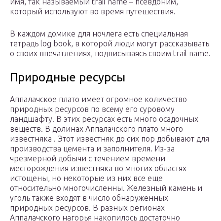
имя, так называемый trail name – псевдоним,
который используют во время путешествия.
В каждом домике для ночлега есть специальная
тетрадь log book, в которой люди могут рассказывать
о своих впечатлениях, подписываясь своим trail name.
Природные ресурсы
Аппалачское плато имеет огромное количество
природных ресурсов по всему его суровому
ландшафту. В этих ресурсах есть много осадочных
веществ. В долинах Аппалачского плато много
известняка . Этот известняк до сих пор добывают для
производства цемента и заполнителя. Из-за
чрезмерной добычи с течением времени
месторождения известняка во многих областях
истощены, но некоторые из них все еще
относительно многочисленны. Железный камень и
уголь также входят в число обнаруженных
природных ресурсов. В разных регионах
Аппалачского нагорья накопилось достаточно