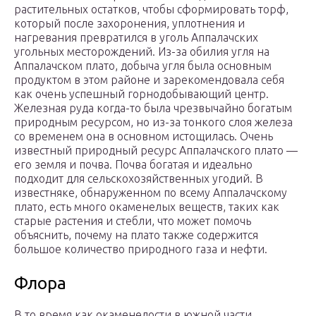
растительных остатков, чтобы сформировать торф,
который после захоронения, уплотнения и
нагревания превратился в уголь Аппалачских
угольных месторождений. Из-за обилия угля на
Аппалачском плато, добыча угля была основным
продуктом в этом районе и зарекомендовала себя
как очень успешный горнодобывающий центр.
Железная руда когда-то была чрезвычайно богатым
природным ресурсом, но из-за тонкого слоя железа
со временем она в основном истощилась. Очень
известный природный ресурс Аппалачского плато —
его земля и почва. Почва богатая и идеально
подходит для сельскохозяйственных угодий. В
известняке, обнаруженном по всему Аппалачскому
плато, есть много окаменелых веществ, таких как
старые растения и стебли, что может помочь
объяснить, почему на плато также содержится
большое количество природного газа и нефти.
Флора
В то время как окаменелости в южной части