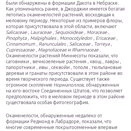
были обнаружены в формации Дакота в Небраске.
Как упоминалось ранее, в Джорджии имеется богатая
летопись окаменелостей растений, восходящая к
меловому периоду. Некоторые из примеров флоры,
которая присутствовала в этой области, включают
Salicaceae
,
Lauraceae
,
Sequoioideae
,
Moraceae
,
Pinophyta
,
Malpighiales
,
Monocotyledon
,
Ericaceae
,
Cinnamomum
,
Ranunculales
,
Salicaceae
,
Torreya
,
Cupressaceae
,
Magnoliaceae
и
Rhamnaceae
.
Окаменелости растений Миннесоты показали, что
саговники , вечнозеленые растения , хвощ , лавры ,
папоротники , ивы , секвойи , тополя , тюльпановые
деревья и гранаты присутствовали в этом районе во
время творческого периода. Существует также
огромное скопление
Нормаполлов,
обнаруженных
на юго-востоке Соединенных Штатов, что позволяет
предположить, что в меловом периоде в этом районе
существовала особая фитогеография.
Окаменелости, обнаруженные недалеко от
формации Редмонд в Лабрадоре, показали, что
многие современные покрытосеменные впервые