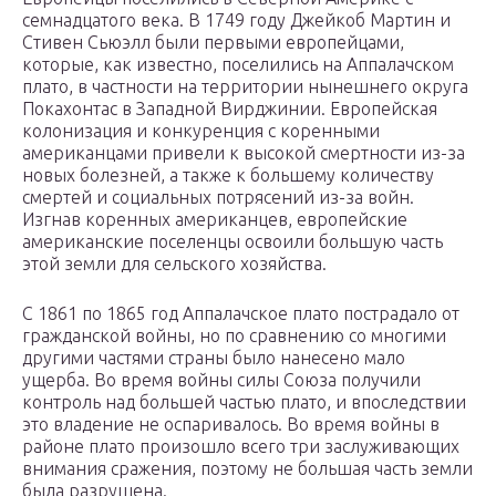
семнадцатого века. В 1749 году Джейкоб Мартин и
Стивен Сьюэлл были первыми европейцами,
которые, как известно, поселились на Аппалачском
плато, в частности на территории нынешнего округа
Покахонтас в Западной Вирджинии. Европейская
колонизация и конкуренция с коренными
американцами привели к высокой смертности из-за
новых болезней, а также к большему количеству
смертей и социальных потрясений из-за войн.
Изгнав коренных американцев, европейские
американские поселенцы освоили большую часть
этой земли для сельского хозяйства.
С 1861 по 1865 год Аппалачское плато пострадало от
гражданской войны, но по сравнению со многими
другими частями страны было нанесено мало
ущерба. Во время войны силы Союза получили
контроль над большей частью плато, и впоследствии
это владение не оспаривалось. Во время войны в
районе плато произошло всего три заслуживающих
внимания сражения, поэтому не большая часть земли
была разрушена.