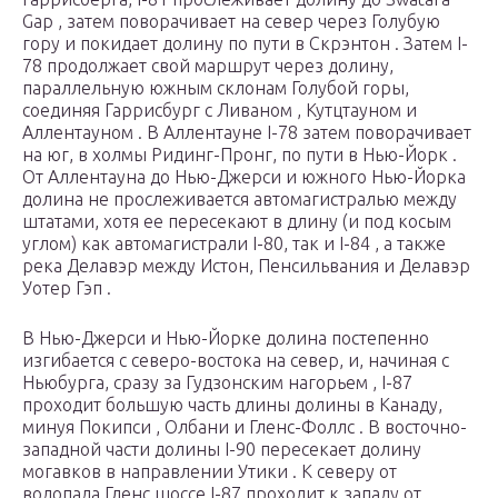
Gap , затем поворачивает на север через Голубую
гору и покидает долину по пути в Скрэнтон . Затем I-
78 продолжает свой маршрут через долину,
параллельную южным склонам Голубой горы,
соединяя Гаррисбург с Ливаном , Кутцтауном и
Аллентауном . В Аллентауне I-78 затем поворачивает
на юг, в холмы Ридинг-Пронг, по пути в Нью-Йорк .
От Аллентауна до Нью-Джерси и южного Нью-Йорка
долина не прослеживается автомагистралью между
штатами, хотя ее пересекают в длину (и под косым
углом) как автомагистрали I-80, так и I-84 , а также
река Делавэр между Истон, Пенсильвания и Делавэр
Уотер Гэп .
В Нью-Джерси и Нью-Йорке долина постепенно
изгибается с северо-востока на север, и, начиная с
Ньюбурга, сразу за Гудзонским нагорьем , I-87
проходит большую часть длины долины в Канаду,
минуя Покипси , Олбани и Гленс-Фоллс . В восточно-
западной части долины I-90 пересекает долину
могавков в направлении Утики . К северу от
водопада Гленс шоссе I-87 проходит к западу от