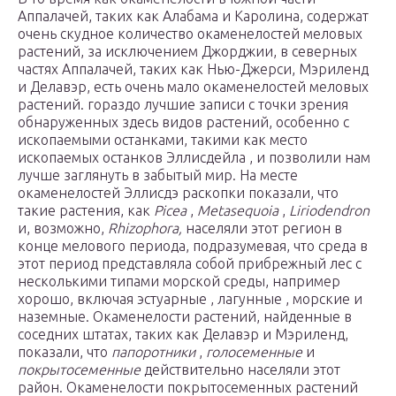
Аппалачей, таких как Алабама и Каролина, содержат
очень скудное количество окаменелостей меловых
растений, за исключением Джорджии, в северных
частях Аппалачей, таких как Нью-Джерси, Мэриленд
и Делавэр, есть очень мало окаменелостей меловых
растений. гораздо лучшие записи с точки зрения
обнаруженных здесь видов растений, особенно с
ископаемыми останками, такими как место
ископаемых останков Эллисдейла , и позволили нам
лучше заглянуть в забытый мир. На месте
окаменелостей Эллисдэ раскопки показали, что
такие растения, как
Picea
,
Metasequoia
,
Liriodendron
и, возможно,
Rhizophora,
населяли этот регион в
конце мелового периода, подразумевая, что среда в
этот период представляла собой прибрежный лес с
несколькими типами морской среды, например
хорошо, включая эстуарные , лагунные , морские и
наземные. Окаменелости растений, найденные в
соседних штатах, таких как Делавэр и Мэриленд,
показали, что
папоротники
,
голосеменные
и
покрытосеменные
действительно населяли этот
район. Окаменелости покрытосеменных растений