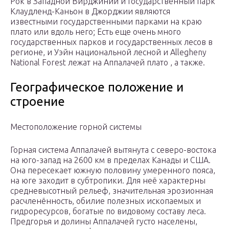
Рок
в Западной Вирджинии и Государственный парк
Клаудленд-Каньон в Джорджии являются
известными государственными парками на краю
плато или вдоль него; Есть еще очень много
государственных парков и государственных лесов в
регионе, и Уэйн национальной лесной и Allegheny
National Forest лежат на Аппалачей плато , а также.
Географическое положение и
строение
Местоположение горной системы
Горная система Аппалачей вытянута с северо-востока
на юго-запад на 2600 км в пределах Канады и США.
Она пересекает южную половину умеренного пояса,
на юге заходит в субтропики. Для неё характерны
средневысотный рельеф, значительная эрозионная
расчленённость, обилие полезных ископаемых и
гидроресурсов, богатые по видовому составу леса.
Предгорья и долины Аппалачей густо населены,