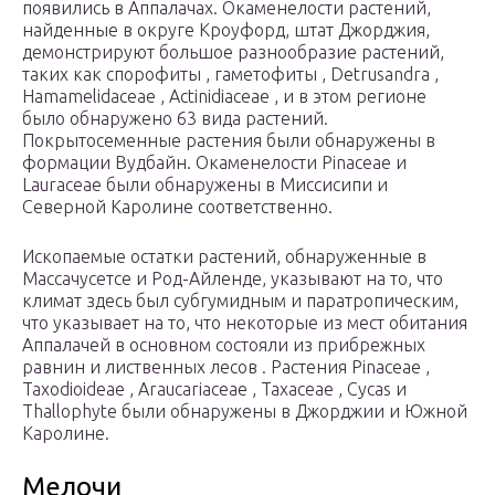
появились в Аппалачах. Окаменелости растений,
найденные в округе Кроуфорд, штат Джорджия,
демонстрируют большое разнообразие растений,
таких как спорофиты , гаметофиты , Detrusandra ,
Hamamelidaceae , Actinidiaceae , и в этом регионе
было обнаружено 63 вида растений.
Покрытосеменные растения были обнаружены в
формации Вудбайн. Окаменелости Pinaceae и
Lauraceae были обнаружены в Миссисипи и
Северной Каролине соответственно.
Ископаемые остатки растений, обнаруженные в
Массачусетсе и Род-Айленде, указывают на то, что
климат здесь был субгумидным и паратропическим,
что указывает на то, что некоторые из мест обитания
Аппалачей в основном состояли из прибрежных
равнин и лиственных лесов . Растения Pinaceae ,
Taxodioideae , Araucariaceae , Taxaceae , Cycas и
Thallophyte были обнаружены в Джорджии и Южной
Каролине.
Мелочи