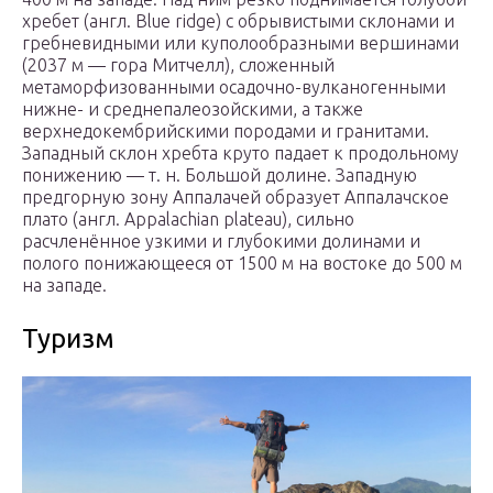
хребет (англ. Blue ridge) с обрывистыми склонами и
гребневидными или куполообразными вершинами
(2037 м — гора Митчелл), сложенный
метаморфизованными осадочно-вулканогенными
нижне- и среднепалеозойскими, а также
верхнедокембрийскими породами и гранитами.
Западный склон хребта круто падает к продольному
понижению — т. н. Большой долине. Западную
предгорную зону Аппалачей образует Аппалачское
плато (англ. Appalachian plateau), сильно
расчленённое узкими и глубокими долинами и
полого понижающееся от 1500 м на востоке до 500 м
на западе.
Туризм