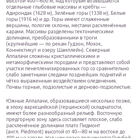
высотой 400—600 м, над которым возвышаются
отдельные глыбовые массивы и хребты —
Адирондак (1628 м), Зелёные горы (1338 м), Белые
горы (1916 м) и др. Горы имеют сглаженные
вершины, пологие склоны, местами расчленённые
карами. Массивы разделены тектоническими
долинами, преобразованными в троги
(крупнейшие — по рекам Гудзон, Мохок,
Коннектикут и озеру Шамплейн). Северные
Аппалачи сложены кристаллическими и
метаморфическими породами и представляют собой
участки пенепленизированных гор со сравнительно
слабо заметными следами позднейших поднятий и
чётко выраженным воздействием оледенения.
Почвы горные, подзолистые и дерново-подзолистые.
Южные Аппалачи, образовавшиеся несколько позже,
в эпоху варисцийской (герцинской) складчатости,
имеют более разнообразный рельеф. Восточную
предгорную зону здесь составляет плоское, слабо
расчленённое долинами плато Пидмонт
(англ. Piedmont) высотой от 40—80 м на востоке до
400 м на западе. Над ним резко поднимается Голубой